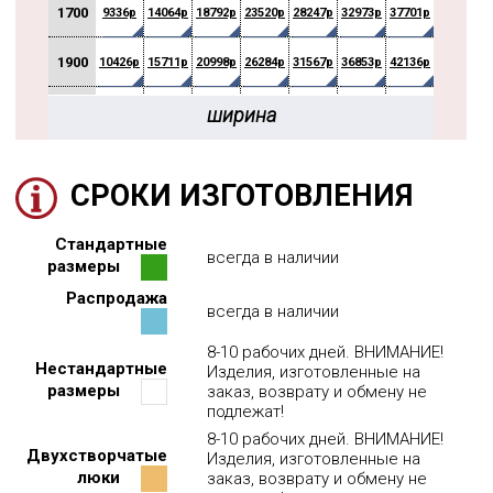
1700
9336р
14064р
18792р
23520р
28247р
32973р
37701р
42430р
1900
10426р
15711р
20998р
26284р
31567р
36853р
42136р
47422р
2100
ширина
11518р
17360р
23203р
29046р
34887р
40730р
46573р
52416р
2300
12607р
19009р
25408р
31807р
38208р
44608р
51009р
57407р
СРОКИ ИЗГОТОВЛЕНИЯ
2500
13699р
20655р
27615р
34571р
41528р
48487р
55444р
62400р
Стандартные
всегда в наличии
2700
14790р
22306р
29818р
37334р
44849р
52363р
59877р
67393р
размеры
Распродажа
2900
всегда в наличии
15880р
23953р
32026р
40098р
48171р
56243р
64313р
72386р
8-10 рабочих дней. ВНИМАНИЕ!
3100
16971р
25602р
34231р
42862р
51490р
60121р
68750р
77377р
Нестандартные
Изделия, изготовленные на
размеры
заказ, возврату и обмену не
3300
18063р
27251р
36434р
подлежат!
45623р
54811р
63997р
73185р
82374р
8-10 рабочих дней. ВНИМАНИЕ!
Двухстворчатые
Изделия, изготовленные на
3500
19152р
28898р
38641р
48387р
58130р
67878р
77620р
87365р
люки
заказ, возврату и обмену не