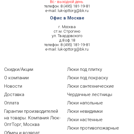
Вс.- выходной день.
телефон:
8 (495) 181-19-81
e-mail:
luk-opttorg@bk.ru
Офис в Москве
г. Москва
ст.м. Строгино
ул. Твардовского
д.8 оф.18
телефон:
8 (495) 181-19-81
e-mail:
luk-opttorg@bk.ru
Скидки/Акции
Люки под плитку
О компании
Люки под покраску
Новости
Люки сантехнические
Доставка
Чердачные лестницы
Оплата
Люки напольные
Гарантии производителей
Люки невидимки
на товары. Компания Люк-
Люки настенные
ОптТорг, Москва
Люки противопожарные
Обмен и возврат