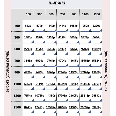
ширина
100
300
500
700
900
1100
1300
1500
100
612р
879р
1149р
1414р
1683р
1952р
2220р
2487р
300
1703р
2528р
3354р
4179р
5001р
5828р
6654р
7480р
500
2795р
4175р
5559р
6943р
8325р
9707р
11089р
12473р
высота (сторона петли)
высота (сторона петли)
700
3885р
5824р
7764р
9704р
11645р
13586р
15524р
17464р
900
4976р
7473р
9969р
12468р
14965р
17462р
19960р
22459р
1100
6067р
9119р
12175р
15229р
18285р
21340р
24395р
27450р
1300
7154р
10768р
14380р
17993р
21605р
25218р
28832р
32443р
1500
8245р
12415р
16587р
20757р
24925р
29097р
33266р
37437р