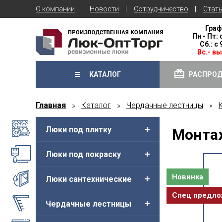
О компании
Новости
Сотрудничество
Стат
Граф
Пн - Пт: 
Сб.: с
Вс.- в
КАТАЛОГ
РАСПРО
Главная
Каталог
Чердачные лестницы
»
»
»
Люки под плитку
Монтаж
Люки под покраску
Новинка
Люки сантехнические
Спец предл
Чердачные лестницы