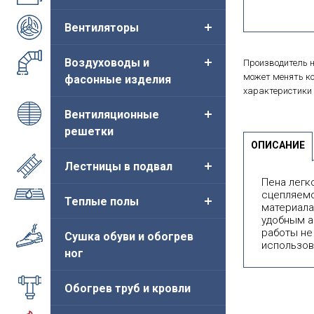
Вентиляторы
Воздуховоды и
Производитель н
может менять ко
фасонные изделия
характеристики 
Вентиляционные
решетки
ОПИСАНИЕ
Лестницы в подвал
Пена легк
сцепляемо
Теплые полы
материала
удобным а
работы не
Сушка обуви и обогрев
использов
ног
Обогрев труб и кровли