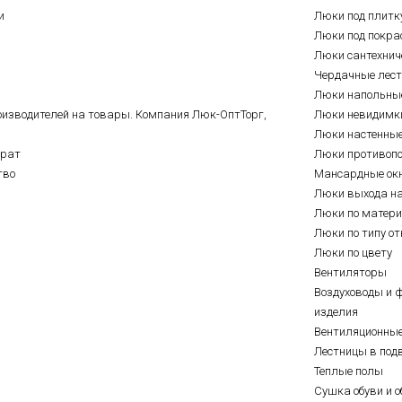
и
Люки под плитк
Люки под покра
Люки сантехнич
Чердачные лес
Люки напольны
оизводителей на товары. Компания Люк-ОптТорг,
Люки невидимк
Люки настенны
врат
Люки противоп
тво
Мансардные ок
Люки выхода н
Люки по матер
Люки по типу о
Люки по цвету
Вентиляторы
Воздуховоды и 
изделия
Вентиляционны
Лестницы в под
Теплые полы
Сушка обуви и о