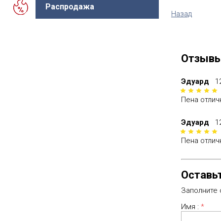
Распродажа
Назад
Отзыв
Эдуард
1
Пена отличн
Эдуард
1
Пена отличн
Оставь
Заполните
Имя :
*