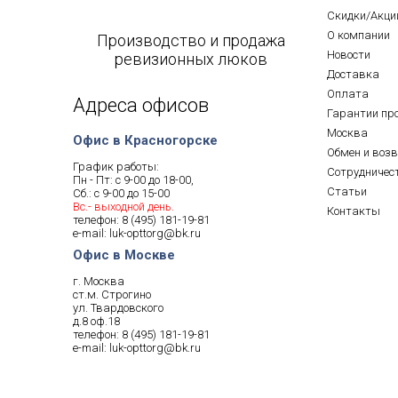
Скидки/Акци
О компании
Производство и продажа
Новости
ревизионных люков
Доставка
Оплата
Адреса офисов
Гарантии пр
Москва
Офис в Красногорске
Обмен и воз
График работы:
Сотрудничес
Пн - Пт: с 9-00 до 18-00,
Статьи
Сб.: с 9-00 до 15-00
Вс.- выходной день.
Контакты
телефон:
8 (495) 181-19-81
e-mail:
luk-opttorg@bk.ru
Офис в Москве
г. Москва
ст.м. Строгино
ул. Твардовского
д.8 оф.18
телефон:
8 (495) 181-19-81
e-mail:
luk-opttorg@bk.ru