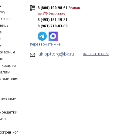
у
8 (800) 100-98-61
Звонок
ску
по РФ бесплатно
еские
8 (495) 181-19-81
тницы
8 (963) 710-83-00
е
и
перезвоните мне
е
ожарные
luk-opttorg@bk.ru
написать нам
на
а кровлю
иалам
ткрывания
фасонные
е решетки
вал
богрев ног