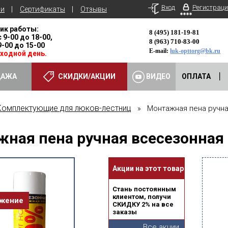
Вход
Регистраци
ьи
Сертификаты
Отзывы
ик работы:
8 (495) 181-19-81
с 9-00 до 18-00,
8 (963) 710-83-00
 9-00 до 15-00
E-mail:
luk-opttorg@bk.ru
ыходной день.
ДАЖА
СКИДКИ/АКЦИИ
ВИДЕО
ОПЛАТА
Комплектующие для люков-лестниц
» Монтажная пена ручна
ная пена ручная всесезонная
Акции на этот товар
Стань постоянным
клиентом, получи
ожение
СКИДКУ 2% на все
заказы
Все акции