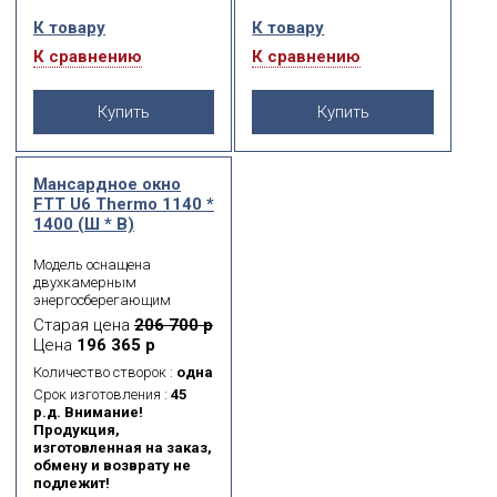
являются одними из
являются одними из
К товару
К товару
самых безопасных на
самых безопасных на
Российском рынке,
Российском рынке,
К сравнению
К сравнению
согласно проведённым
согласно проведённым
испытаниям.
испытаниям.
Купить
Купить
Мансардное окно
FTT U6 Thermo 1140 *
1400 (Ш * В)
Модель оснащена
двухкамерным
энергосберегающим
морозостойким
Старая цена
206 700 р
стеклопакетом. Данная
Цена
196 365 р
модель имеет 5 контуров
уплотнения, что
Количество створок :
одна
обеспечивает
Срок изготовления :
45
максимальную
р.д. Внимание!
герметичность
Продукция,
примыкания створки к
изготовленная на заказ,
коробке окна. Также
обмену и возврату не
доступно в модификации
подлежит!
FTT U6 Thermo Z-Wave с