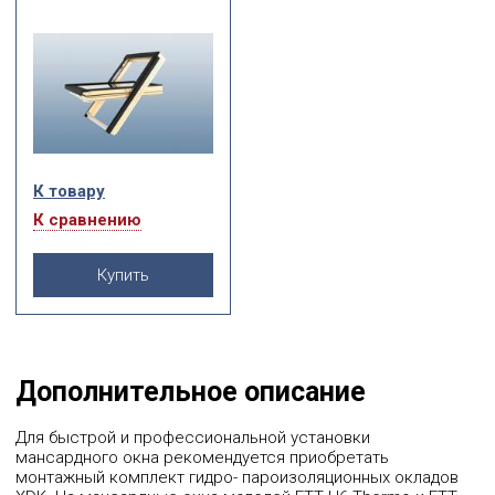
автоматической системой
открывания. Благодаря
системе безопасности
FAKRO topSafe окна для
крыши соответствуют
самым строгим
Европейским нормам
безопасности (Европейский
стандарт EN 13049) и
являются одними из
К товару
самых безопасных на
Российском рынке,
К сравнению
согласно проведённым
испытаниям.
Купить
Дополнительное описание
Для быстрой и профессиональной установки
мансардного окна рекомендуется приобретать
монтажный комплект гидро- пароизоляционных окладов