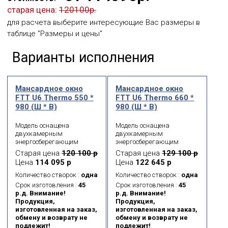
старая цена:
120100р.
для расчета выберите интересующие Вас размеры в
таблице "Размеры и цены"
Варианты исполнения
Мансардное окно
Мансардное окно
FTT U6 Thermo 550 *
FTT U6 Thermo 660 *
980 (Ш * В)
980 (Ш * В)
Модель оснащена
Модель оснащена
двухкамерным
двухкамерным
энергосберегающим
энергосберегающим
морозостойким
морозостойким
Старая цена
120 100 р
Старая цена
129 100 р
стеклопакетом. Данная
стеклопакетом. Данная
Цена
114 095 р
Цена
122 645 р
модель имеет 5 контуров
модель имеет 5 контуров
уплотнения, что
уплотнения, что
Количество створок :
одна
Количество створок :
одна
обеспечивает
обеспечивает
Срок изготовления :
45
Срок изготовления :
45
максимальную
максимальную
р.д. Внимание!
р.д. Внимание!
герметичность
герметичность
Продукция,
Продукция,
примыкания створки к
примыкания створки к
изготовленная на заказ,
изготовленная на заказ,
коробке окна. Также
коробке окна. Также
обмену и возврату не
обмену и возврату не
доступно в модификации
доступно в модификации
подлежит!
подлежит!