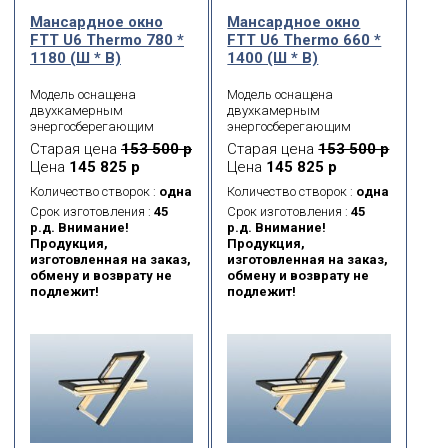
Мансардное окно
Мансардное окно
FTT U6 Thermo 780 *
FTT U6 Thermo 660 *
1180 (Ш * В)
1400 (Ш * В)
Модель оснащена
Модель оснащена
двухкамерным
двухкамерным
энергосберегающим
энергосберегающим
морозостойким
морозостойким
Старая цена
153 500 р
Старая цена
153 500 р
стеклопакетом. Данная
стеклопакетом. Данная
Цена
145 825 р
Цена
145 825 р
модель имеет 5 контуров
модель имеет 5 контуров
уплотнения, что
уплотнения, что
Количество створок :
одна
Количество створок :
одна
обеспечивает
обеспечивает
Срок изготовления :
45
Срок изготовления :
45
максимальную
максимальную
р.д. Внимание!
р.д. Внимание!
герметичность
герметичность
Продукция,
Продукция,
примыкания створки к
примыкания створки к
изготовленная на заказ,
изготовленная на заказ,
коробке окна. Также
коробке окна. Также
обмену и возврату не
обмену и возврату не
доступно в модификации
доступно в модификации
подлежит!
подлежит!
FTT U6 Thermo Z-Wave с
FTT U6 Thermo Z-Wave с
автоматической системой
автоматической системой
открывания. Благодаря
открывания. Благодаря
системе безопасности
системе безопасности
FAKRO topSafe окна для
FAKRO topSafe окна для
крыши соответствуют
крыши соответствуют
самым строгим
самым строгим
Европейским нормам
Европейским нормам
безопасности (Европейский
безопасности (Европейский
стандарт EN 13049) и
стандарт EN 13049) и