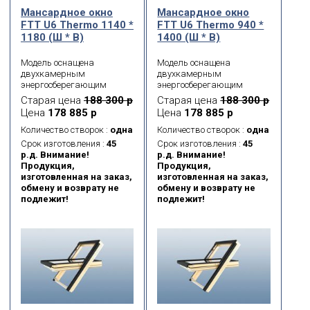
Мансардное окно
Мансардное окно
FTT U6 Thermo 1140 *
FTT U6 Thermo 940 *
1180 (Ш * В)
1400 (Ш * В)
Модель оснащена
Модель оснащена
двухкамерным
двухкамерным
энергосберегающим
энергосберегающим
морозостойким
морозостойким
Старая цена
188 300 р
Старая цена
188 300 р
стеклопакетом. Данная
стеклопакетом. Данная
Цена
178 885 р
Цена
178 885 р
модель имеет 5 контуров
модель имеет 5 контуров
уплотнения, что
уплотнения, что
Количество створок :
одна
Количество створок :
одна
обеспечивает
обеспечивает
Срок изготовления :
45
Срок изготовления :
45
максимальную
максимальную
р.д. Внимание!
р.д. Внимание!
герметичность
герметичность
Продукция,
Продукция,
примыкания створки к
примыкания створки к
изготовленная на заказ,
изготовленная на заказ,
коробке окна. Также
коробке окна. Также
обмену и возврату не
обмену и возврату не
доступно в модификации
доступно в модификации
подлежит!
подлежит!
FTT U6 Thermo Z-Wave с
FTT U6 Thermo Z-Wave с
автоматической системой
автоматической системой
открывания. Благодаря
открывания. Благодаря
системе безопасности
системе безопасности
FAKRO topSafe окна для
FAKRO topSafe окна для
крыши соответствуют
крыши соответствуют
самым строгим
самым строгим
Европейским нормам
Европейским нормам
безопасности (Европейский
безопасности (Европейский
стандарт EN 13049) и
стандарт EN 13049) и