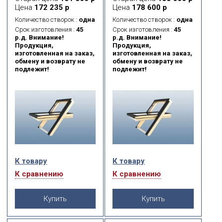
стеклопакетом. Данная
стеклопакетом. Данная
Цена
172 235 р
Цена
178 600 р
модель имеет 5 контуров
модель имеет 5 контуров
уплотнения, что
уплотнения, что
Количество створок :
одна
Количество створок :
одна
обеспечивает
обеспечивает
Срок изготовления :
45
Срок изготовления :
45
максимальную
максимальную
р.д. Внимание!
р.д. Внимание!
герметичность
герметичность
Продукция,
Продукция,
примыкания створки к
примыкания створки к
изготовленная на заказ,
изготовленная на заказ,
коробке окна. Также
коробке окна. Также
обмену и возврату не
обмену и возврату не
доступно в модификации
доступно в модификации
подлежит!
подлежит!
FTT U6 Thermo Z-Wave с
FTT U6 Thermo Z-Wave с
автоматической системой
автоматической системой
открывания. Благодаря
открывания. Благодаря
системе безопасности
системе безопасности
FAKRO topSafe окна для
FAKRO topSafe окна для
крыши соответствуют
крыши соответствуют
самым строгим
самым строгим
Европейским нормам
Европейским нормам
безопасности (Европейский
безопасности (Европейский
стандарт EN 13049) и
стандарт EN 13049) и
являются одними из
являются одними из
К товару
К товару
самых безопасных на
самых безопасных на
Российском рынке,
Российском рынке,
К сравнению
К сравнению
согласно проведённым
согласно проведённым
испытаниям.
испытаниям.
Купить
Купить