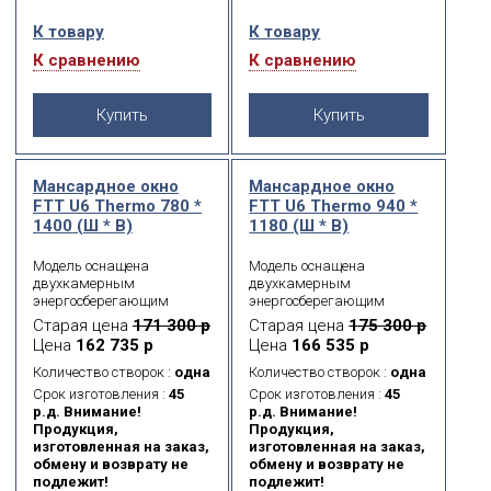
являются одними из
являются одними из
К товару
К товару
самых безопасных на
самых безопасных на
Российском рынке,
Российском рынке,
К сравнению
К сравнению
согласно проведённым
согласно проведённым
испытаниям.
испытаниям.
Купить
Купить
Мансардное окно
Мансардное окно
FTT U6 Thermo 780 *
FTT U6 Thermo 940 *
1400 (Ш * В)
1180 (Ш * В)
Модель оснащена
Модель оснащена
двухкамерным
двухкамерным
энергосберегающим
энергосберегающим
морозостойким
морозостойким
Старая цена
171 300 р
Старая цена
175 300 р
стеклопакетом. Данная
стеклопакетом. Данная
Цена
162 735 р
Цена
166 535 р
модель имеет 5 контуров
модель имеет 5 контуров
уплотнения, что
уплотнения, что
Количество створок :
одна
Количество створок :
одна
обеспечивает
обеспечивает
Срок изготовления :
45
Срок изготовления :
45
максимальную
максимальную
р.д. Внимание!
р.д. Внимание!
герметичность
герметичность
Продукция,
Продукция,
примыкания створки к
примыкания створки к
изготовленная на заказ,
изготовленная на заказ,
коробке окна. Также
коробке окна. Также
обмену и возврату не
обмену и возврату не
доступно в модификации
доступно в модификации
подлежит!
подлежит!