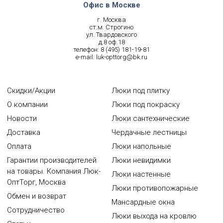
Офис в Москве
г. Москва
ст.м. Строгино
ул. Твардовского
д.8 оф.18
телефон:
8 (495) 181-19-81
e-mail:
luk-opttorg@bk.ru
Скидки/Акции
Люки под плитку
О компании
Люки под покраску
Новости
Люки сантехнические
Доставка
Чердачные лестницы
Оплата
Люки напольные
Гарантии производителей
Люки невидимки
на товары. Компания Люк-
Люки настенные
ОптТорг, Москва
Люки противопожарные
Обмен и возврат
Мансардные окна
Сотрудничество
Люки выхода на кровлю