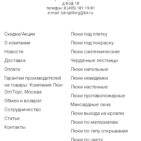
д.8 оф.18
телефон:
8 (495) 181-19-81
e-mail:
luk-opttorg@bk.ru
Скидки/Акции
Люки под плитку
О компании
Люки под покраску
Новости
Люки сантехнические
Доставка
Чердачные лестницы
Оплата
Люки напольные
Гарантии производителей
Люки невидимки
на товары. Компания Люк-
Люки настенные
ОптТорг, Москва
Люки противопожарные
Обмен и возврат
Мансардные окна
Сотрудничество
Люки выхода на кровлю
Статьи
Люки по материалам
Контакты
Люки по типу открывания
Люки по цвету