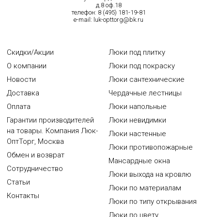
д.8 оф.18
телефон:
8 (495) 181-19-81
e-mail:
luk-opttorg@bk.ru
Скидки/Акции
Люки под плитку
О компании
Люки под покраску
Новости
Люки сантехнические
Доставка
Чердачные лестницы
Оплата
Люки напольные
Гарантии производителей
Люки невидимки
на товары. Компания Люк-
Люки настенные
ОптТорг, Москва
Люки противопожарные
Обмен и возврат
Мансардные окна
Сотрудничество
Люки выхода на кровлю
Статьи
Люки по материалам
Контакты
Люки по типу открывания
Люки по цвету