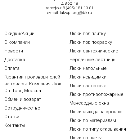
д.8 оф.18
телефон:
8 (495) 181-19-81
e-mail:
luk-opttorg@bk.ru
Скидки/Акции
Люки под плитку
О компании
Люки под покраску
Новости
Люки сантехнические
Доставка
Чердачные лестницы
Оплата
Люки напольные
Гарантии производителей
Люки невидимки
на товары. Компания Люк-
Люки настенные
ОптТорг, Москва
Люки противопожарные
Обмен и возврат
Мансардные окна
Сотрудничество
Люки выхода на кровлю
Статьи
Люки по материалам
Контакты
Люки по типу открывания
Люки по цвету