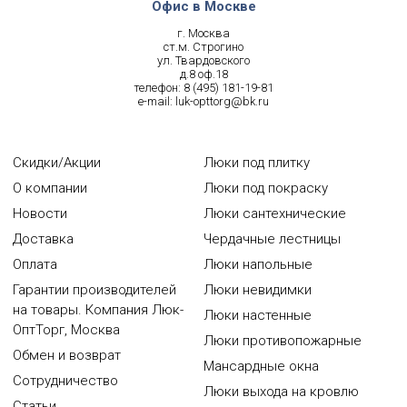
Офис в Москве
г. Москва
ст.м. Строгино
ул. Твардовского
д.8 оф.18
телефон:
8 (495) 181-19-81
e-mail:
luk-opttorg@bk.ru
Скидки/Акции
Люки под плитку
О компании
Люки под покраску
Новости
Люки сантехнические
Доставка
Чердачные лестницы
Оплата
Люки напольные
Гарантии производителей
Люки невидимки
на товары. Компания Люк-
Люки настенные
ОптТорг, Москва
Люки противопожарные
Обмен и возврат
Мансардные окна
Сотрудничество
Люки выхода на кровлю
Статьи