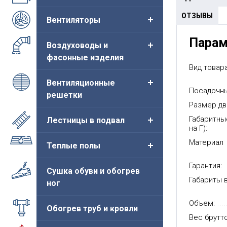
ОТЗЫВЫ
Вентиляторы
 сантехнический
Люк сантехнический
Люк 
Пара
Воздуховоды и
енда"
"Легенда" на магните
"Лег
фасонные изделия
жавеющий с
белый 0.8мм
белы
Вид товара
кой (нержавейка
Цена от:
Цен
334руб.
глянец)
Вентиляционные
Посадочны
а от:
решетки
3 395руб.
Купить
Размер дв
Габаритны
Лестницы в подвал
Купить
на Г):
Материал
Теплые полы
Гарантия:
Сушка обуви и обогрев
Габариты в
ног
Объем:
Обогрев труб и кровли
Вес брутто