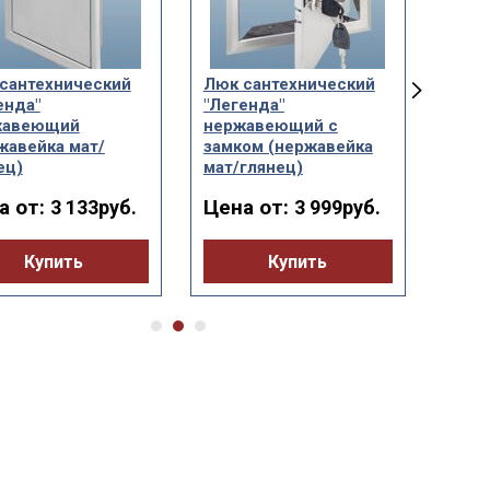
сантехнический
Люк сантехнический
Люк 
енда"
"Легенда"
"Лег
жавеющий
нержавеющий с
нерж
жавейка мат/
замком (нержавейка
ручк
ец)
мат/глянец)
мат/
а от:
Цена от:
Цен
3 133руб.
3 999руб.
Купить
Купить