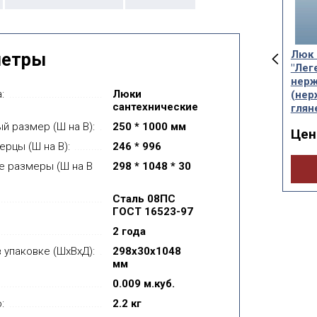
сантехнический
Люк сантехнический
Люк 
метры
енда" с замком
на магните "Легенда"
"Лег
й 0.8мм
(цветной) 0.8мм
нер
:
Люки
(нер
а от:
Цена от:
582руб.
899руб.
сантехнические
глян
й размер (Ш на В):
250 * 1000 мм
Цен
Купить
Купить
ерцы (Ш на В):
246 * 996
е размеры (Ш на В
298 * 1048 * 30
Сталь 08ПС
ГОСТ 16523-97
2 года
 упаковке (ШхВхД):
298x30x1048
мм
0.009 м.куб.
:
2.2 кг