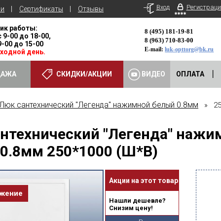
Вход
Регистраци
ьи
Сертификаты
Отзывы
ик работы:
8 (495) 181-19-81
с 9-00 до 18-00,
8 (963) 710-83-00
 9-00 до 15-00
E-mail:
luk-opttorg@bk.ru
ыходной день.
ДАЖА
СКИДКИ/АКЦИИ
ВИДЕО
ОПЛАТА
Люк сантехнический "Легенда" нажимной белый 0.8мм
» 25
нтехнический "Легенда" нажи
0.8мм 250*1000 (Ш*В)
Акции на этот товар
ожение
Нашли дешевле?
Снизим цену!