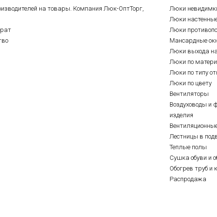
оизводителей на товары. Компания Люк-ОптТорг,
Люки невидимк
Люки настенны
врат
Люки противоп
тво
Мансардные ок
Люки выхода н
Люки по матер
Люки по типу о
Люки по цвету
Вентиляторы
Воздуховоды и 
изделия
Вентиляционны
Лестницы в под
Теплые полы
Сушка обуви и о
Обогрев труб и 
Распродажа