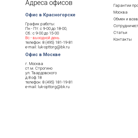
Адреса офисов
Гарантии пр
Москва
Офис в Красногорске
Обмен и воз
График работы:
Сотрудничес
Пн - Пт: с 9-00 до 18-00,
Статьи
Сб.: с 9-00 до 15-00
Вс.- выходной день.
Контакты
телефон:
8 (495) 181-19-81
e-mail:
luk-opttorg@bk.ru
Офис в Москве
г. Москва
ст.м. Строгино
ул. Твардовского
д.8 оф.18
телефон:
8 (495) 181-19-81
e-mail:
luk-opttorg@bk.ru