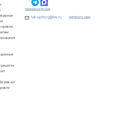
и
перезвоните мне
е
ожарные
luk-opttorg@bk.ru
написать нам
на
а кровлю
иалам
ткрывания
фасонные
е решетки
вал
богрев ног
кровли