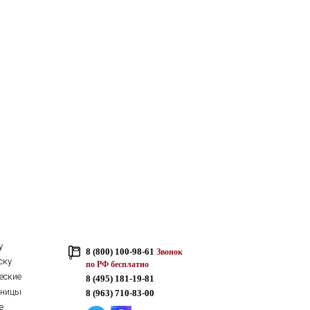
у
8 (800) 100-98-61
Звонок
ску
по РФ бесплатно
еские
8 (495) 181-19-81
тницы
8 (963) 710-83-00
е