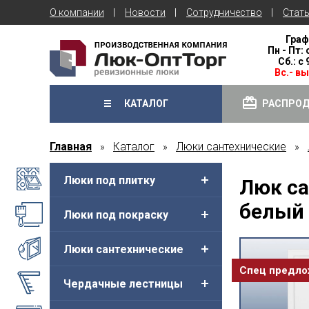
О компании
Новости
Сотрудничество
Стат
Граф
Пн - Пт: 
Сб.: с
Вс.- в
КАТАЛОГ
РАСПРО
Главная
Каталог
Люки сантехнические
»
»
»
Люки под плитку
Люк са
белый 
Люки под покраску
Люки сантехнические
Спец предл
Чердачные лестницы