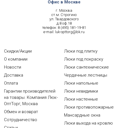
Офис в Москве
г. Москва
ст.м. Строгино
ул. Твардовского
д.8 оф.18
телефон:
8 (495) 181-19-81
e-mail:
luk-opttorg@bk.ru
Скидки/Акции
Люки под плитку
О компании
Люки под покраску
Новости
Люки сантехнические
Доставка
Чердачные лестницы
Оплата
Люки напольные
Гарантии производителей
Люки невидимки
на товары. Компания Люк-
Люки настенные
ОптТорг, Москва
Люки противопожарные
Обмен и возврат
Мансардные окна
Сотрудничество
Люки выхода на кровлю
Статьи