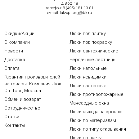
д.8 оф.18
телефон:
8 (495) 181-19-81
e-mail:
luk-opttorg@bk.ru
Скидки/Акции
Люки под плитку
О компании
Люки под покраску
Новости
Люки сантехнические
Доставка
Чердачные лестницы
Оплата
Люки напольные
Гарантии производителей
Люки невидимки
на товары. Компания Люк-
Люки настенные
ОптТорг, Москва
Люки противопожарные
Обмен и возврат
Мансардные окна
Сотрудничество
Люки выхода на кровлю
Статьи
Люки по материалам
Контакты
Люки по типу открывания
Люки по цвету