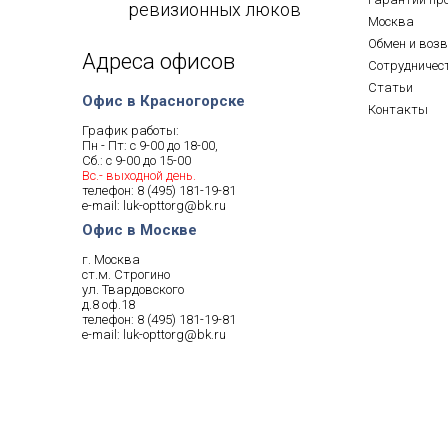
ревизионных люков
Москва
Обмен и воз
Адреса офисов
Сотрудничес
Статьи
Офис в Красногорске
Контакты
График работы:
Пн - Пт: с 9-00 до 18-00,
Сб.: с 9-00 до 15-00
Вс.- выходной день.
телефон:
8 (495) 181-19-81
e-mail:
luk-opttorg@bk.ru
Офис в Москве
г. Москва
ст.м. Строгино
ул. Твардовского
д.8 оф.18
телефон:
8 (495) 181-19-81
e-mail:
luk-opttorg@bk.ru