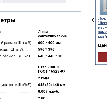
сантехнический
Люк сантехнический
Люк 
метры
агните "Легенда"
"Легенда"
"Лег
тной) 0.8мм
нержавеющий
нер
:
Люки
(нержавейка мат/
замк
а от:
899руб.
сантехнические
глянец)
мат/
й размер (Ш на В):
600 * 400 мм
Цена от:
Цен
3 133руб.
Купить
ерцы (Ш на В):
596 * 396
е размеры (Ш на В
648 * 448 * 30
Купить
Сталь 08ПС
ГОСТ 16523-97
2 года
 упаковке (ШхВхД):
648x30x448 мм
0.009 м.куб.
:
2 кг