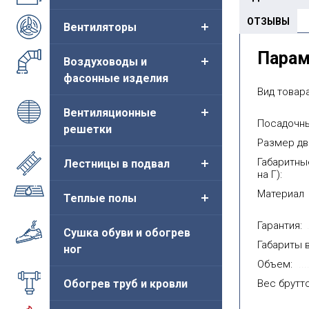
ОТЗЫВЫ
Вентиляторы
 сантехнический
Люк сантехнический
Люк 
Пара
Воздуховоды и
енда" на магните
"Легенда" с замком
на м
фасонные изделия
ый 0.8мм
белый 0.8мм
(цве
Вид товара
а от:
Цена от:
Цен
334руб.
582руб.
Вентиляционные
Посадочны
решетки
Купить
Купить
Размер дв
Габаритны
Лестницы в подвал
на Г):
Материал
Теплые полы
Гарантия:
Сушка обуви и обогрев
Габариты в
ног
Объем:
Обогрев труб и кровли
Вес брутто