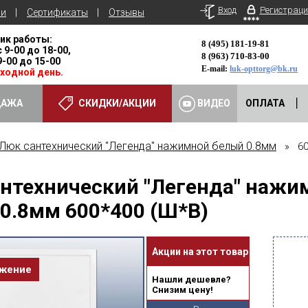
Вход
Регистраци
ьи
Сертификаты
Отзывы
ик работы:
8 (495) 181-19-81
с 9-00 до 18-00,
8 (963) 710-83-00
 9-00 до 15-00
E-mail:
luk-opttorg@bk.ru
ыходной день.
ДАЖА
СКИДКИ/АКЦИИ
ВИДЕО
ОПЛАТА
Люк сантехнический "Легенда" нажимной белый 0.8мм
» 60
нтехнический "Легенда" нажи
0.8мм 600*400 (Ш*В)
Акции на этот товар
ожение
Нашли дешевле?
Снизим цену!