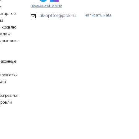
перезвоните мне
е
ожарные
luk-opttorg@bk.ru
написать нам
на
а кровлю
иалам
ткрывания
фасонные
е решетки
вал
богрев ног
кровли