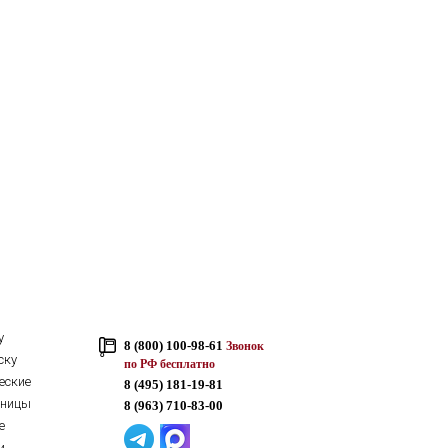
у
8 (800) 100-98-61
Звонок
ску
по РФ бесплатно
еские
8 (495) 181-19-81
тницы
8 (963) 710-83-00
е
и