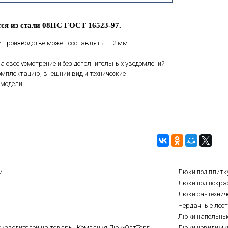
ся из стали 08ПС ГОСТ 16523-97.
 производстве может составлять +- 2 мм.
а свое усмотрение и без дополнительных уведомлений
мплектацию, внешний вид и технические
модели.
и
Люки под плитк
Люки под покра
Люки сантехнич
Чердачные лес
Люки напольны
оизводителей на товары. Компания Люк-ОптТорг,
Люки невидимк