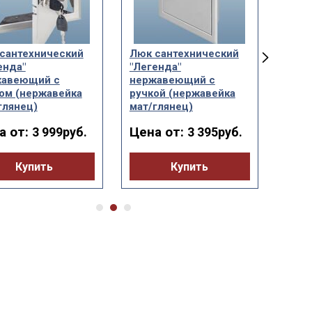
сантехнический
Люк сантехнический
Люк 
енда"
"Легенда"
"Лег
жавеющий с
нержавеющий с
белы
ом (нержавейка
ручкой (нержавейка
Цен
глянец)
мат/глянец)
а от:
Цена от:
3 999руб.
3 395руб.
Купить
Купить