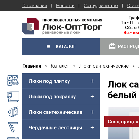
О компании
Новости
Сотрудничество
Стат
Граф
Пн - Пт: 
Сб.: с
Вс.- в
КАТАЛОГ
РАСПРО
Главная
Каталог
Люки сантехнические
»
»
»
Люки под плитку
Люк са
белый 
Люки под покраску
Люки сантехнические
Спец предл
Чердачные лестницы