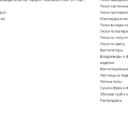
Люки настенны
врат
Люки противоп
тво
Мансардные ок
Люки выхода н
Люки по матер
Люки по типу о
Люки по цвету
Вентиляторы
Воздуховоды и 
изделия
Вентиляционны
Лестницы в под
Теплые полы
Сушка обуви и о
Обогрев труб и 
Распродажа