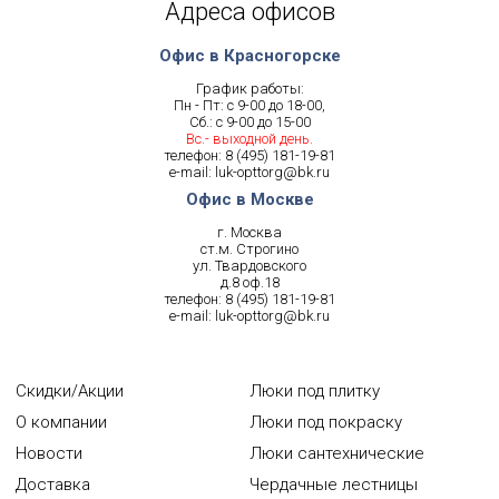
Адреса офисов
Офис в Красногорске
График работы:
Пн - Пт: с 9-00 до 18-00,
Сб.: с 9-00 до 15-00
Вс.- выходной день.
телефон:
8 (495) 181-19-81
e-mail:
luk-opttorg@bk.ru
Офис в Москве
г. Москва
ст.м. Строгино
ул. Твардовского
д.8 оф.18
телефон:
8 (495) 181-19-81
e-mail:
luk-opttorg@bk.ru
Скидки/Акции
Люки под плитку
О компании
Люки под покраску
Новости
Люки сантехнические
Доставка
Чердачные лестницы