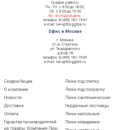
График работы:
Пн - Пт: с 9-00 до 18-00,
Сб.: с 9-00 до 15-00
Вс.- выходной день.
телефон:
8 (495) 181-19-81
e-mail:
luk-opttorg@bk.ru
Офис в Москве
г. Москва
ст.м. Строгино
ул. Твардовского
д.8 оф.18
телефон:
8 (495) 181-19-81
e-mail:
luk-opttorg@bk.ru
Скидки/Акции
Люки под плитку
О компании
Люки под покраску
Новости
Люки сантехнические
Доставка
Чердачные лестницы
Оплата
Люки напольные
Гарантии производителей
Люки невидимки
на товары. Компания Люк-