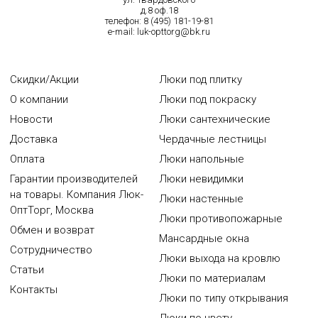
д.8 оф.18
телефон:
8 (495) 181-19-81
e-mail:
luk-opttorg@bk.ru
Скидки/Акции
Люки под плитку
О компании
Люки под покраску
Новости
Люки сантехнические
Доставка
Чердачные лестницы
Оплата
Люки напольные
Гарантии производителей
Люки невидимки
на товары. Компания Люк-
Люки настенные
ОптТорг, Москва
Люки противопожарные
Обмен и возврат
Мансардные окна
Сотрудничество
Люки выхода на кровлю
Статьи
Люки по материалам
Контакты
Люки по типу открывания