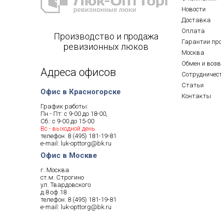
Новости
Доставка
Оплата
Производство и продажа
Гарантии пр
ревизионных люков
Москва
Обмен и воз
Адреса офисов
Сотрудничес
Статьи
Офис в Красногорске
Контакты
График работы:
Пн - Пт: с 9-00 до 18-00,
Сб.: с 9-00 до 15-00
Вс.- выходной день.
телефон:
8 (495) 181-19-81
e-mail:
luk-opttorg@bk.ru
Офис в Москве
г. Москва
ст.м. Строгино
ул. Твардовского
д.8 оф.18
телефон:
8 (495) 181-19-81
e-mail:
luk-opttorg@bk.ru