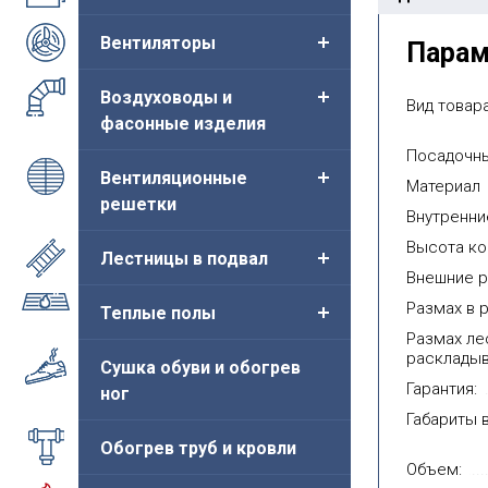
Вентиляторы
Пара
ративная планка
Ограждение проема
Бок
PVC 86*144
люка LXB-U
мета
Воздуховоды и
пору
Вид товара
а от:
Цена от:
8 700руб.
13 100руб.
фасонные изделия
Цен
Посадочны
Купить
Купить
Вентиляционные
Материал
решетки
Внутренни
Высота ко
Лестницы в подвал
Внешние р
Размах в 
Теплые полы
Размах ле
раскладыв
Сушка обуви и обогрев
Гарантия:
ног
Габариты в
Обогрев труб и кровли
Объем: