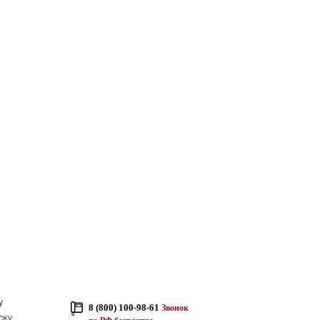
у
8 (800) 100-98-61
Звонок
ску