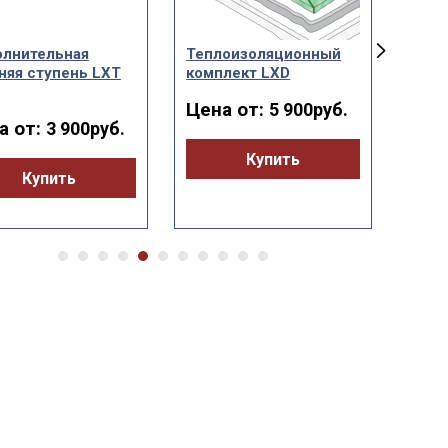
лнительная
Теплоизоляционный
Газо
няя ступень LXT
комплект LXD
LXM 
Цена от:
Цен
5 900руб.
а от:
3 900руб.
Купить
Купить