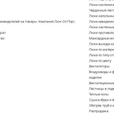
Люки сантехнич
Чердачные лес
Люки напольны
оизводителей на товары. Компания Люк-ОптТорг,
Люки невидимк
Люки настенны
врат
Люки противоп
тво
Мансардные ок
Люки выхода н
Люки по матер
Люки по типу о
Люки по цвету
Вентиляторы
Воздуховоды и 
изделия
Вентиляционны
Лестницы в под
Теплые полы
Сушка обуви и о
Обогрев труб и 
Распродажа