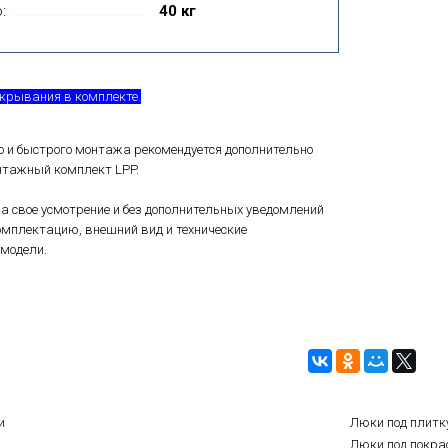
:
40 кг
крывания в комплекте.
 и быстрого монтажа рекомендуется дополнительно
нтажный комплект LPP.
а свое усмотрение и без дополнительных уведомлений
мплектацию, внешний вид и технические
модели.
и
Люки под плитк
Люки под покра