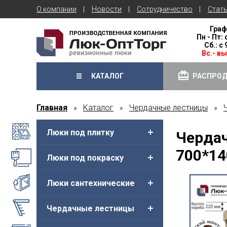
О компании
Новости
Сотрудничество
Стат
Граф
Пн - Пт: 
Сб.: с
Вс.- в
КАТАЛОГ
РАСПРО
Главная
Каталог
Чердачные лестницы
»
»
»
Люки под плитку
Чердач
700*14
Люки под покраску
Люки сантехнические
Чердачные лестницы