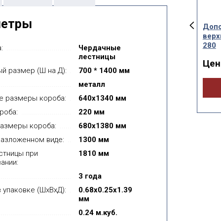
метры
овой
Крепежный уголок
Допо
ллический
оцинкованный
верх
чень LXH 50 см
90*90*65*2,0 мм
280
:
Чердачные
лестницы
а от:
Цена от:
Цен
3 600руб.
60руб.
й размер (Ш на Д):
700 * 1400 мм
металл
Купить
Купить
е размеры короба:
640х1340 мм
роба:
220 мм
азмеры короба:
680x1380 мм
разложенном виде:
1300 мм
стницы при
1810 мм
ании:
3 года
 упаковке (ШхВхД):
0.68x0.25x1.39
мм
0.24 м.куб.