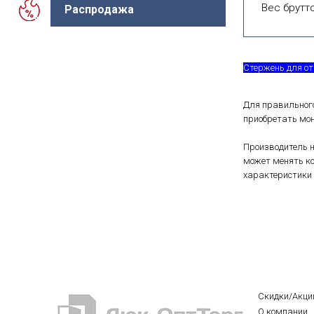
Вес брутто
Распродажа
Стержень для от
Для правильного
приобретать мо
Производитель н
может менять ко
характеристики 
Скидки/Акци
О компании