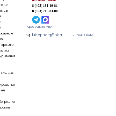
по РФ бесплатно
еские
8 (495) 181-19-81
тницы
8 (963) 710-83-00
е
и
перезвоните мне
е
ожарные
luk-opttorg@bk.ru
написать нам
на
а кровлю
иалам
ткрывания
фасонные
е решетки
вал
богрев ног
кровли