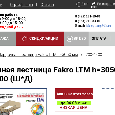
Вход
Регистраци
ьи
Сертификаты
Отзывы
ик работы:
8 (495) 181-19-81
с 9-00 до 18-00,
8 (963) 710-83-00
 9-00 до 15-00
E-mail:
luk-opttorg@bk.ru
ыходной день.
ДАЖА
СКИДКИ/АКЦИИ
ВИДЕО
ОПЛАТА
Чердачная лестница Fakro LTM h=3050 мм
» 700*1400
ная лестница Fakro LTM h=30
00 (Ш*Д)
Акции на этот товар
до
06.08.
2026г.
НИЗКАЯ ЦЕНА!