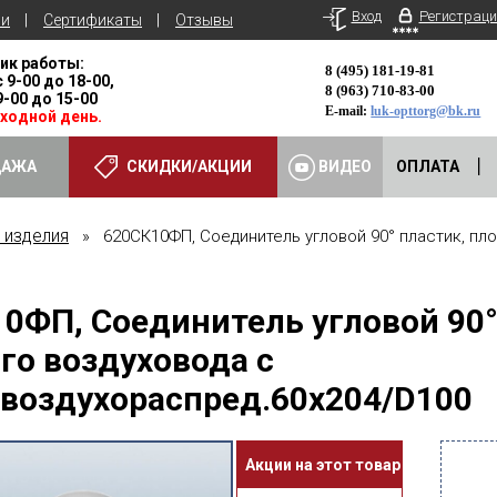
Вход
Регистраци
ьи
Сертификаты
Отзывы
ик работы:
8 (495) 181-19-81
с 9-00 до 18-00,
8 (963) 710-83-00
 9-00 до 15-00
E-mail:
luk-opttorg@bk.ru
ыходной день.
ДАЖА
СКИДКИ/АКЦИИ
ВИДЕО
ОПЛАТА
 изделия
» 620СК10ФП, Соединитель угловой 90° пластик, пло
0ФП, Соединитель угловой 90°
го воздуховода с
воздухораспред.60х204/D100
Акции на этот товар