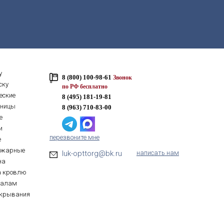
у
8 (800) 100-98-61
Звонок
ску
по РФ бесплатно
еские
8 (495) 181-19-81
тницы
8 (963) 710-83-00
е
и
перезвоните мне
е
ожарные
luk-opttorg@bk.ru
написать нам
на
а кровлю
иалам
ткрывания