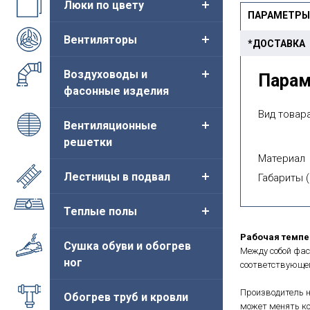
Люки по цвету
ПАРАМЕТРЫ
Вентиляторы
*ДОСТАВКА
Воздуховоды и
Пара
фасонные изделия
Вид товара
Вентиляционные
решетки
Материал
Лестницы в подвал
Габариты (
Теплые полы
Рабочая темпер
Сушка обуви и обогрев
Между собой фас
ног
соответствующег
Производитель н
Обогрев труб и кровли
может менять ко