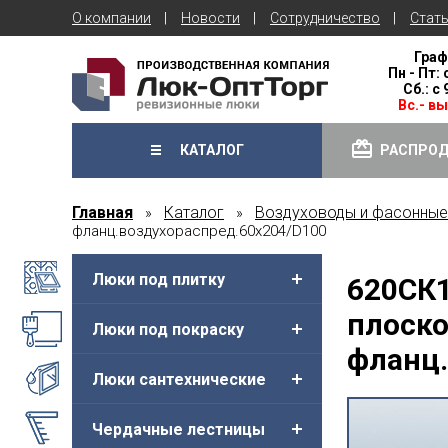
О компании
Новости
Сотрудничество
Стат
Граф
Пн - Пт: 
Сб.: с
Вс.- в
КАТАЛОГ
РАСПРО
Главная
Каталог
Воздуховоды и фасонные
»
»
фланц.воздухораспред.60х204/D100
Люки под плитку
620СК1
плоско
Люки под покраску
фланц.
Люки сантехнические
Чердачные лестницы