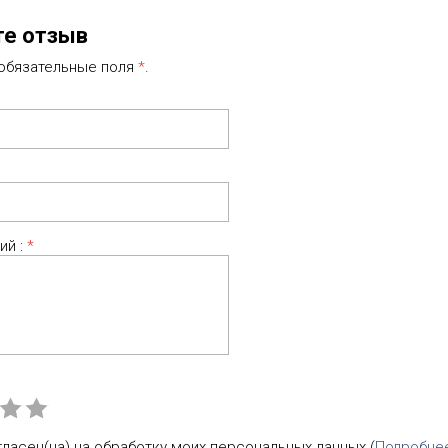
те отзыв
 обязательные поля
*
.
ий :
*
ласен(на) на обработку моих персональных данных (
Подробне