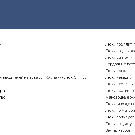
и
Люки под плитк
Люки под покра
Люки сантехнич
Чердачные лес
Люки напольны
оизводителей на товары. Компания Люк-ОптТорг,
Люки невидимк
Люки настенны
врат
Люки противоп
тво
Мансардные ок
Люки выхода н
Люки по матер
Люки по типу о
Люки по цвету
Вентиляторы