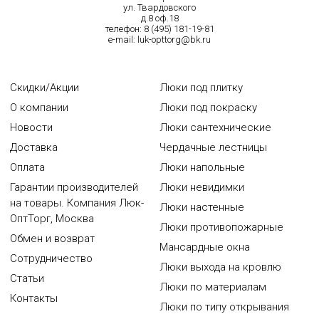
ул. Твардовского
д.8 оф.18
телефон:
8 (495) 181-19-81
e-mail:
luk-opttorg@bk.ru
Скидки/Акции
Люки под плитку
О компании
Люки под покраску
Новости
Люки сантехнические
Доставка
Чердачные лестницы
Оплата
Люки напольные
Гарантии производителей
Люки невидимки
на товары. Компания Люк-
Люки настенные
ОптТорг, Москва
Люки противопожарные
Обмен и возврат
Мансардные окна
Сотрудничество
Люки выхода на кровлю
Статьи
Люки по материалам
Контакты
Люки по типу открывания