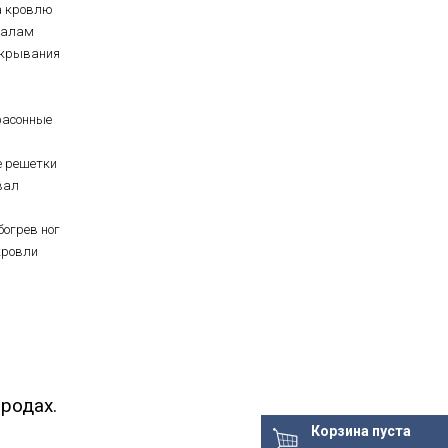
а кровлю
иалам
ткрывания
фасонные
е решетки
вал
богрев ног
кровли
родах.
Корзина пуста