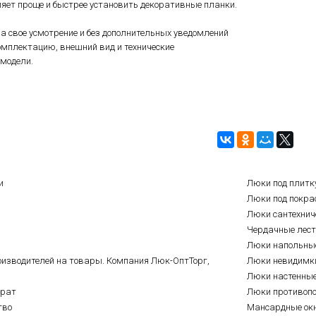
яет проще и быстрее установить декоративные планки.
а свое усмотрение и без дополнительных уведомлений
мплектацию, внешний вид и технические
модели.
и
Люки под плитк
Люки под покра
Люки сантехнич
Чердачные лес
Люки напольны
оизводителей на товары. Компания Люк-ОптТорг,
Люки невидимк
Люки настенны
врат
Люки противоп
тво
Мансардные ок