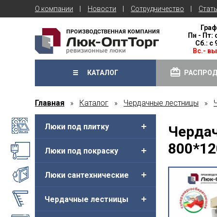
О компании
Новости
Сотрудничество
Стат
Граф
Пн - Пт: 
Сб.: с
Вс.- в
КАТАЛОГ
РАСПРО
Главная
Каталог
Чердачные лестницы
»
»
»
Люки под плитку
Чердач
800*12
Люки под покраску
Люки сантехнические
Чердачные лестницы