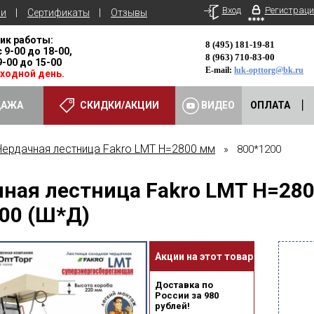
Вход
Регистраци
ьи
Сертификаты
Отзывы
ик работы:
8 (495) 181-19-81
с 9-00 до 18-00,
8 (963) 710-83-00
 9-00 до 15-00
E-mail:
luk-opttorg@bk.ru
ыходной день.
ДАЖА
СКИДКИ/АКЦИИ
ВИДЕО
ОПЛАТА
Чердачная лестница Fakro LMT Н=2800 мм
» 800*1200
ная лестница Fakro LMT Н=28
00 (Ш*Д)
Акции на этот товар
Доставка по
России за 980
рублей!