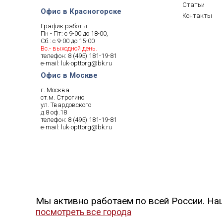
Статьи
Офис в Красногорске
Контакты
График работы:
Пн - Пт: с 9-00 до 18-00,
Сб.: с 9-00 до 15-00
Вс.- выходной день.
телефон:
8 (495) 181-19-81
e-mail:
luk-opttorg@bk.ru
Офис в Москве
г. Москва
ст.м. Строгино
ул. Твардовского
д.8 оф.18
телефон:
8 (495) 181-19-81
e-mail:
luk-opttorg@bk.ru
Мы активно работаем по всей России. На
посмотреть все города