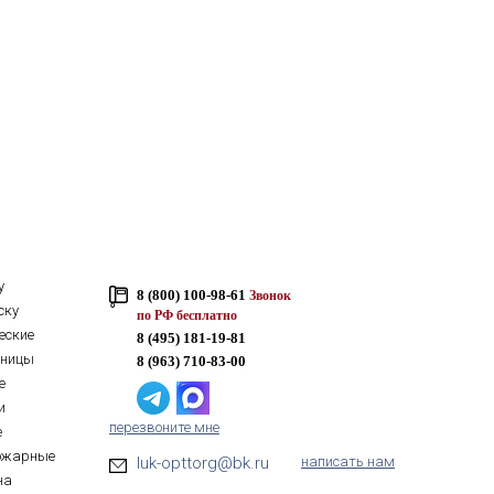
у
8 (800) 100-98-61
Звонок
ску
по РФ бесплатно
еские
8 (495) 181-19-81
тницы
8 (963) 710-83-00
е
и
перезвоните мне
е
ожарные
luk-opttorg@bk.ru
написать нам
на