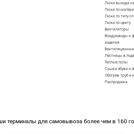
Люки выхода н
Люки по матер
Люки по типу о
Люки по цвету
Вентиляторы
Воздуховоды и 
изделия
Вентиляционны
Лестницы в под
Теплые полы
Сушка обуви и о
Обогрев труб и 
Распродажа
ши терминалы для самовывоза более чем в 160 го