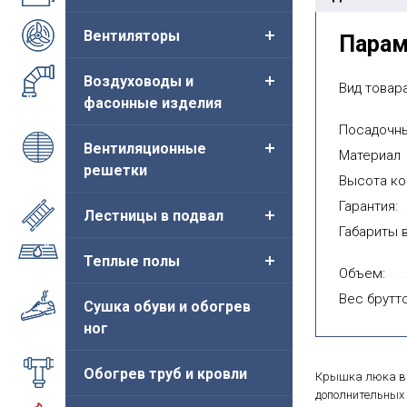
Вентиляторы
Пара
Воздуховоды и
Вид товара
фасонные изделия
Посадочны
Вентиляционные
Материал
решетки
Высота ко
Гарантия:
Лестницы в подвал
Габариты в
Теплые полы
Объем:
Вес брутто
Сушка обуви и обогрев
ног
Обогрев труб и кровли
Крышка люка вы
дополнительных