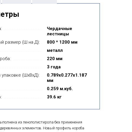
метры
:
Чердачные
лестницы
й размер (Ш на Д):
800 * 1200 мм
металл
роба:
220 мм
3 года
 упаковке (ШхВхД):
0.789x0.277x1.187
мм
0.259 м.куб.
:
39.6 кг
полнена из пенополистирола без применения
 деревянных элементов. Новый профиль короба