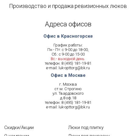
Производство и продажа ревизионных люков
Адреса офисов
Офис в Красногорске
График работы:
Пн - Пт: с 9-00 до 18-00,
Сб.: с 9-00 до 15-00
Вс.- выходной день.
телефон:
8 (495) 181-19-81
e-mail:
luk-opttorg@bk.ru
Офис в Москве
г. Москва
ст.м. Строгино
ул. Твардовского
д.8 оф.18
телефон:
8 (495) 181-19-81
e-mail:
luk-opttorg@bk.ru
Скидки/Акции
Люки под плитку