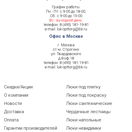
График работы:
Пн - Пт: с 9-00 до 18-00,
Сб.: с 9-00 до 15-00
Вс.- выходной день.
телефон:
8 (495) 181-19-81
e-mail:
luk-opttorg@bk.ru
Офис в Москве
г. Москва
ст.м. Строгино
ул. Твардовского
д.8 оф.18
телефон:
8 (495) 181-19-81
e-mail:
luk-opttorg@bk.ru
Скидки/Акции
Люки под плитку
О компании
Люки под покраску
Новости
Люки сантехнические
Доставка
Чердачные лестницы
Оплата
Люки напольные
Гарантии производителей
Люки невидимки