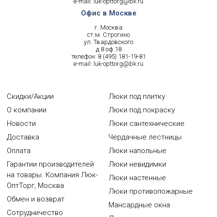
e-mail:
luk-opttorg@bk.ru
Офис в Москве
г. Москва
ст.м. Строгино
ул. Твардовского
д.8 оф.18
телефон:
8 (495) 181-19-81
e-mail:
luk-opttorg@bk.ru
Скидки/Акции
Люки под плитку
О компании
Люки под покраску
Новости
Люки сантехнические
Доставка
Чердачные лестницы
Оплата
Люки напольные
Гарантии производителей
Люки невидимки
на товары. Компания Люк-
Люки настенные
ОптТорг, Москва
Люки противопожарные
Обмен и возврат
Мансардные окна
Сотрудничество