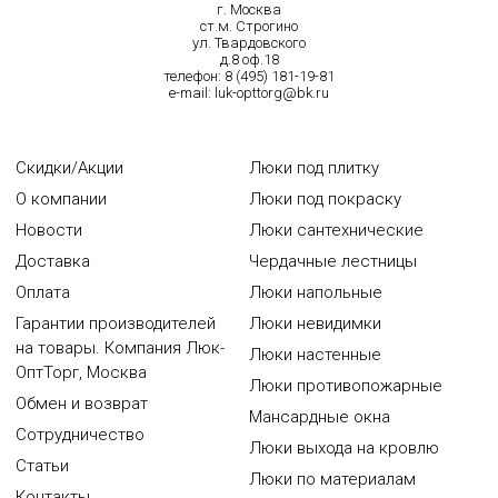
г. Москва
ст.м. Строгино
ул. Твардовского
д.8 оф.18
телефон:
8 (495) 181-19-81
e-mail:
luk-opttorg@bk.ru
Скидки/Акции
Люки под плитку
О компании
Люки под покраску
Новости
Люки сантехнические
Доставка
Чердачные лестницы
Оплата
Люки напольные
Гарантии производителей
Люки невидимки
на товары. Компания Люк-
Люки настенные
ОптТорг, Москва
Люки противопожарные
Обмен и возврат
Мансардные окна
Сотрудничество
Люки выхода на кровлю
Статьи
Люки по материалам
Контакты