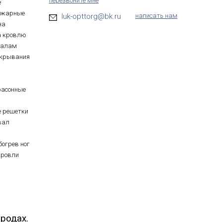
перезвоните мне
е
ожарные
luk-opttorg@bk.ru
написать нам
на
а кровлю
иалам
ткрывания
фасонные
е решетки
вал
богрев ног
кровли
родах.