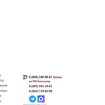
у
8 (800) 100-98-61
Звонок
ску
по РФ бесплатно
еские
8 (495) 181-19-81
тницы
8 (963) 710-83-00
е
и