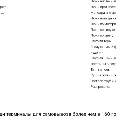
Люки настенны
врат
Люки противоп
тво
Мансардные ок
Люки выхода н
Люки по матер
Люки по типу о
Люки по цвету
Вентиляторы
Воздуховоды и 
изделия
Вентиляционны
Лестницы в под
Теплые полы
Сушка обуви и о
Обогрев труб и 
Распродажа
ши терминалы для самовывоза более чем в 160 го