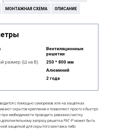
МОНТАЖНАЯ СХЕМА
ОПИСАНИЕ
метры
:
Вентиляционные
решетки
й размер (Ш на В):
250 * 800 мм
Алюминий
2 года
водится с помощью саморезов или на защёлках.
ивают скрытое крепление и позволяют просто и быстро
 при необходимости проводить ревизию/чистку
о дополнительному запросу решетка РАГ-Р может быть
нной защелкой для скрытого монтажа либо