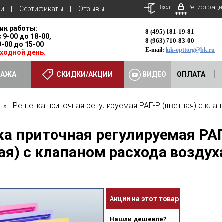
Вход
Регистраци
ьи
Сертификаты
Отзывы
ик работы:
8 (495) 181-19-81
с 9-00 до 18-00,
8 (963) 710-83-00
 9-00 до 15-00
E-mail:
luk-opttorg@bk.ru
ыходной день.
ДАЖА
СКИДКИ/АКЦИИ
ВИДЕО
ОПЛАТА
Решетка приточная регулируемая РАГ-Р (цветная) с кла
»
а приточная регулируемая РА
ая) с клапаном расхода воздух
Акции на этот товар
Нашли дешевле?