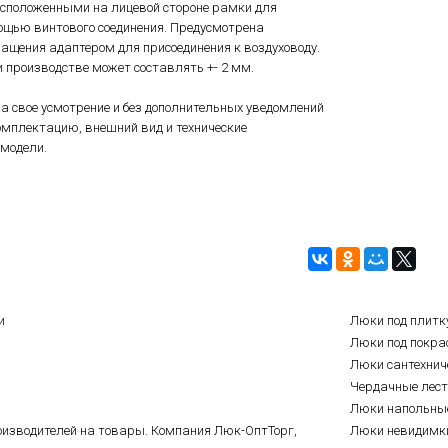
асположенными на лицевой стороне рамки для
ощью винтового соединения. Предусмотрена
ащения адаптером для присоединения к воздуховоду.
 производстве может составлять +- 2 мм.
а свое усмотрение и без дополнительных уведомлений
мплектацию, внешний вид и технические
модели.
и
Люки под плитк
Люки под покра
Люки сантехнич
Чердачные лес
Люки напольны
оизводителей на товары. Компания Люк-ОптТорг,
Люки невидимк