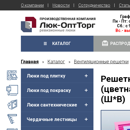
О компании
Новости
Сотрудничество
Стат
Граф
Пн - Пт: 
Сб.: с
Вс.- в
КАТАЛОГ
РАСПРО
Главная
Каталог
Вентиляционные решетки
»
»
Люки под плитку
Решетк
(цветн
Люки под покраску
(Ш*В)
Люки сантехнические
Чердачные лестницы