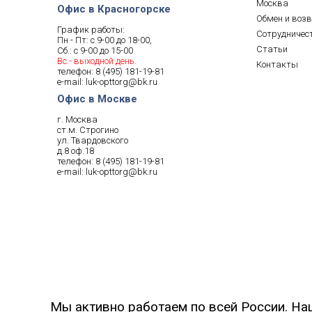
Москва
Офис в Красногорске
Обмен и воз
График работы:
Сотрудничес
Пн - Пт: с 9-00 до 18-00,
Статьи
Сб.: с 9-00 до 15-00
Вс.- выходной день.
Контакты
телефон:
8 (495) 181-19-81
e-mail:
luk-opttorg@bk.ru
Офис в Москве
г. Москва
ст.м. Строгино
ул. Твардовского
д.8 оф.18
телефон:
8 (495) 181-19-81
e-mail:
luk-opttorg@bk.ru
Мы активно работаем по всей России. На