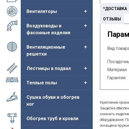
*ДОСТАВКА
Вентиляторы
ОТЗЫВЫ
Воздуховоды и
фасонные изделия
Пара
Вентиляционные
Вид товара
решетки
Посадочны
Лестницы в подвал
Материал
Гарантия:
Теплые полы
Сушка обуви и обогрев
Крепление произ
ног
Защёлки обеспеч
снимать изделие
Обогрев труб и кровли
оборудования. П
оснащена пружи