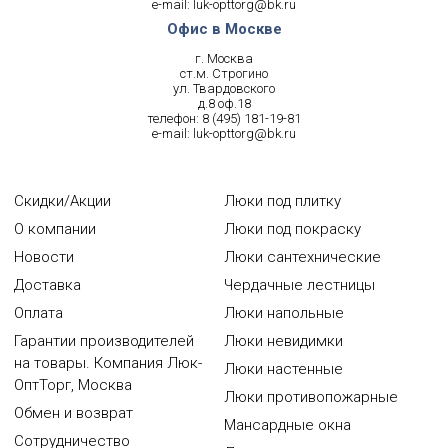
e-mail:
luk-opttorg@bk.ru
Офис в Москве
г. Москва
ст.м. Строгино
ул. Твардовского
д.8 оф.18
телефон:
8 (495) 181-19-81
e-mail:
luk-opttorg@bk.ru
Скидки/Акции
Люки под плитку
О компании
Люки под покраску
Новости
Люки сантехнические
Доставка
Чердачные лестницы
Оплата
Люки напольные
Гарантии производителей
Люки невидимки
на товары. Компания Люк-
Люки настенные
ОптТорг, Москва
Люки противопожарные
Обмен и возврат
Мансардные окна
Сотрудничество