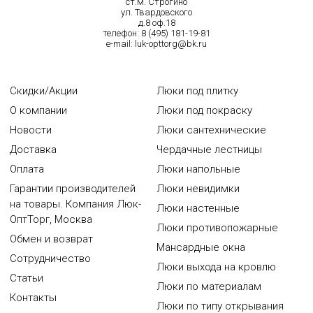
ст.м. Строгино
ул. Твардовского
д.8 оф.18
телефон:
8 (495) 181-19-81
e-mail:
luk-opttorg@bk.ru
Скидки/Акции
Люки под плитку
О компании
Люки под покраску
Новости
Люки сантехнические
Доставка
Чердачные лестницы
Оплата
Люки напольные
Гарантии производителей
Люки невидимки
на товары. Компания Люк-
Люки настенные
ОптТорг, Москва
Люки противопожарные
Обмен и возврат
Мансардные окна
Сотрудничество
Люки выхода на кровлю
Статьи
Люки по материалам
Контакты
Люки по типу открывания