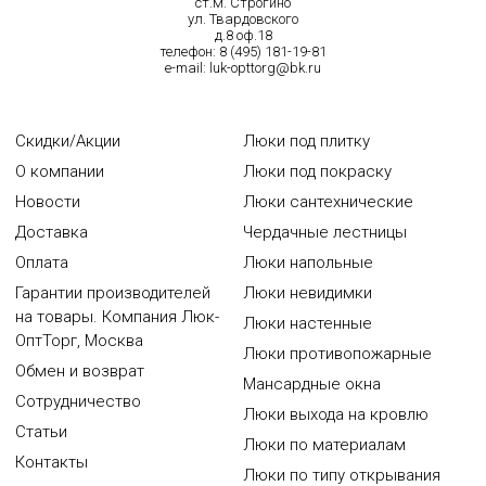
ст.м. Строгино
ул. Твардовского
д.8 оф.18
телефон:
8 (495) 181-19-81
e-mail:
luk-opttorg@bk.ru
Скидки/Акции
Люки под плитку
О компании
Люки под покраску
Новости
Люки сантехнические
Доставка
Чердачные лестницы
Оплата
Люки напольные
Гарантии производителей
Люки невидимки
на товары. Компания Люк-
Люки настенные
ОптТорг, Москва
Люки противопожарные
Обмен и возврат
Мансардные окна
Сотрудничество
Люки выхода на кровлю
Статьи
Люки по материалам
Контакты
Люки по типу открывания