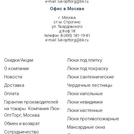
e-mail:
luk-opttorg@bk.ru
Офис в Москве
г. Москва
ст.м. Строгино
ул. Твардовского
д.8 оф.18
телефон:
8 (495) 181-19-81
e-mail:
luk-opttorg@bk.ru
Скидки/Акции
Люки под плитку
О компании
Люки под покраску
Новости
Люки сантехнические
Доставка
Чердачные лестницы
Оплата
Люки напольные
Гарантии производителей
Люки невидимки
на товары. Компания Люк-
Люки настенные
ОптТорг, Москва
Люки противопожарные
Обмен и возврат
Мансардные окна
Сотрудничество