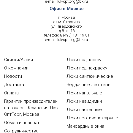
e-mail:
luk-opttorg@bk.ru
Офис в Москве
г. Москва
ст.м. Строгино
ул. Твардовского
д.8 оф.18
телефон:
8 (495) 181-19-81
e-mail:
luk-opttorg@bk.ru
Скидки/Акции
Люки под плитку
О компании
Люки под покраску
Новости
Люки сантехнические
Доставка
Чердачные лестницы
Оплата
Люки напольные
Гарантии производителей
Люки невидимки
на товары. Компания Люк-
Люки настенные
ОптТорг, Москва
Люки противопожарные
Обмен и возврат
Мансардные окна
Сотрудничество