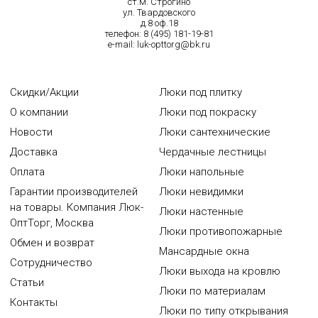
ст.м. Строгино
ул. Твардовского
д.8 оф.18
телефон:
8 (495) 181-19-81
e-mail:
luk-opttorg@bk.ru
Скидки/Акции
Люки под плитку
О компании
Люки под покраску
Новости
Люки сантехнические
Доставка
Чердачные лестницы
Оплата
Люки напольные
Гарантии производителей
Люки невидимки
на товары. Компания Люк-
Люки настенные
ОптТорг, Москва
Люки противопожарные
Обмен и возврат
Мансардные окна
Сотрудничество
Люки выхода на кровлю
Статьи
Люки по материалам
Контакты
Люки по типу открывания