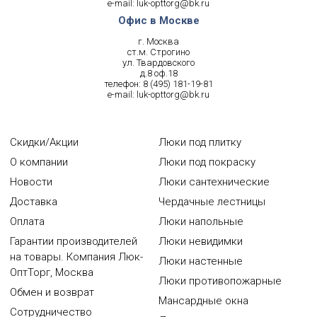
e-mail:
luk-opttorg@bk.ru
Офис в Москве
г. Москва
ст.м. Строгино
ул. Твардовского
д.8 оф.18
телефон:
8 (495) 181-19-81
e-mail:
luk-opttorg@bk.ru
Скидки/Акции
Люки под плитку
О компании
Люки под покраску
Новости
Люки сантехнические
Доставка
Чердачные лестницы
Оплата
Люки напольные
Гарантии производителей
Люки невидимки
на товары. Компания Люк-
Люки настенные
ОптТорг, Москва
Люки противопожарные
Обмен и возврат
Мансардные окна
Сотрудничество