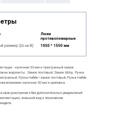
метры
:
Люки
противопожарные
й размер (Ш на В):
1050 * 1550 мм
ектации - наличник 30 мм и трехгранный замок.
можны варианты: Замок почтовый, Замок Abloy, Ручка
рехгранный, Ручка Hafele / замок почтовый, Ручка Hafele
Также возможен наличник 50 мм и креповка.
а свое усмотрение и без дополнительных уведомлений
мплектацию, внешний вид и технические
модели.