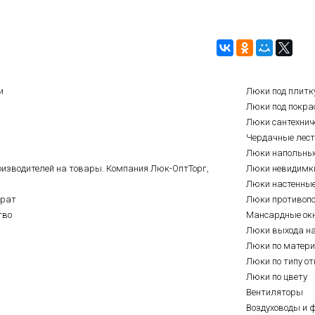
и
Люки под плитк
Люки под покра
Люки сантехнич
Чердачные лес
Люки напольны
оизводителей на товары. Компания Люк-ОптТорг,
Люки невидимк
Люки настенны
врат
Люки противоп
тво
Мансардные ок
Люки выхода н
Люки по матер
Люки по типу о
Люки по цвету
Вентиляторы
Воздуховоды и 