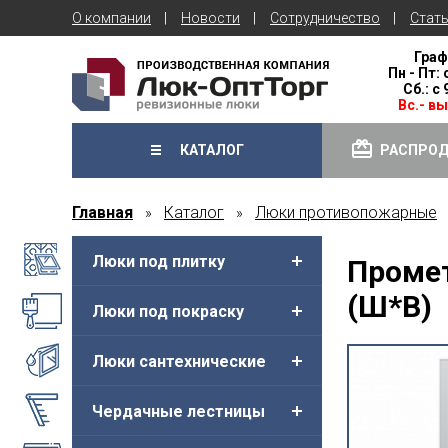
О компании
Новости
Сотрудничество
Стат
Граф
Пн - Пт: 
Сб.: с
Вс.- в
КАТАЛОГ
РАСПРО
Главная
Каталог
Люки противопожарные
»
»
Люки под плитку
Промет
(Ш*В)
Люки под покраску
Люки сантехнические
Чердачные лестницы