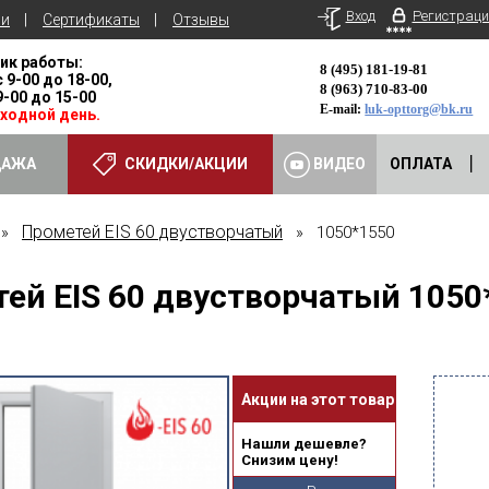
Вход
Регистраци
ьи
Сертификаты
Отзывы
ик работы:
8 (495) 181-19-81
с 9-00 до 18-00,
8 (963) 710-83-00
 9-00 до 15-00
E-mail:
luk-opttorg@bk.ru
ыходной день.
ДАЖА
СКИДКИ/АКЦИИ
ВИДЕО
ОПЛАТА
Прометей EIS 60 двустворчатый
»
» 1050*1550
ей EIS 60 двустворчатый 1050
Акции на этот товар
Нашли дешевле?
Снизим цену!