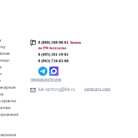
у
8 (800) 100-98-61
Звонок
ску
по РФ бесплатно
еские
8 (495) 181-19-81
тницы
8 (963) 710-83-00
е
и
перезвоните мне
е
ожарные
luk-opttorg@bk.ru
написать нам
на
а кровлю
иалам
ткрывания
фасонные