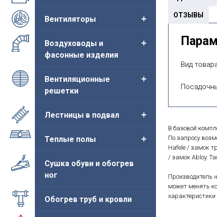
ОТЗЫВЫ
Вентиляторы
Пара
Воздуховоды и
фасонные изделия
Вид товара
Вентиляционные
Посадочны
решетки
Лестницы в подвал
В базовой компл
По запросу воз
Теплые полы
Hafele / замок т
/ замок Abloy. 
Сушка обуви и обогрев
ног
Производитель н
может менять ко
характеристики 
Обогрев труб и кровли