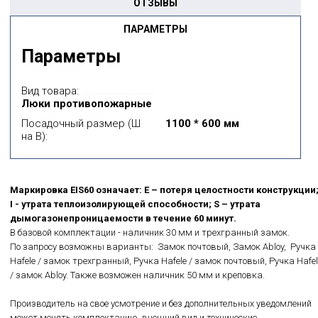
ОТЗЫВЫ
ПАРАМЕТРЫ
Параметры
Вид товара:
Люки противопожарные
Посадочный размер (Ш
1100 * 600 мм
на В):
Маркировка EIS60 означает: E – потеря целостности конструкции
I - утрата теплоизолирующей способности; S – утрата
дымогазонепроницаемости в течение 60 минут.
В базовой комплектации - наличник 30 мм и трехгранный замок.
По запросу возможны варианты: Замок почтовый, Замок Abloy, Ручка
Hafele / замок трехгранный, Ручка Hafele / замок почтовый, Ручка Hafel
/ замок Abloy. Также возможен наличник 50 мм и креповка.
Производитель на свое усмотрение и без дополнительных уведомлений
может менять комплектацию, внешний вид и технические