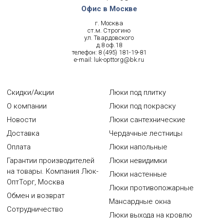
Офис в Москве
г. Москва
ст.м. Строгино
ул. Твардовского
д.8 оф.18
телефон:
8 (495) 181-19-81
e-mail:
luk-opttorg@bk.ru
Скидки/Акции
Люки под плитку
О компании
Люки под покраску
Новости
Люки сантехнические
Доставка
Чердачные лестницы
Оплата
Люки напольные
Гарантии производителей
Люки невидимки
на товары. Компания Люк-
Люки настенные
ОптТорг, Москва
Люки противопожарные
Обмен и возврат
Мансардные окна
Сотрудничество
Люки выхода на кровлю