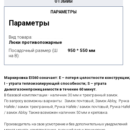
ОТЗЫВЫ
ПАРАМЕТРЫ
Параметры
Вид товара:
Люки противопожарные
Посадочный размер (Ш
950 * 550 мм
на В):
Маркировка EIS60 означает: E – потеря целостности конструкции
I - утрата теплоизолирующей способности; S – утрата
дымогазонепроницаемости в течение 60 минут.
В базовой комплектации - наличник 30 мм и трехгранный замок.
По запросу возможны варианты: Замок почтовый, Замок Abloy, Ручка
Hafele / замок трехгранный, Ручка Hafele / замок почтовый, Ручка Hafel
/ замок Abloy. Также возможен наличник 50 мм и креповка.
Производитель на свое усмотрение и без дополнительных уведомлений
может менять комплектацию, внешний вид и технические