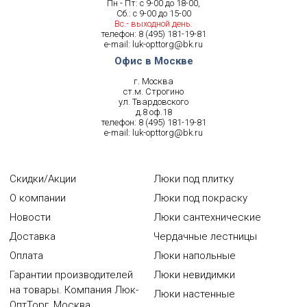
Пн - Пт: с 9-00 до 18-00,
Сб.: с 9-00 до 15-00
Вс.- выходной день.
телефон:
8 (495) 181-19-81
e-mail:
luk-opttorg@bk.ru
Офис в Москве
г. Москва
ст.м. Строгино
ул. Твардовского
д.8 оф.18
телефон:
8 (495) 181-19-81
e-mail:
luk-opttorg@bk.ru
Скидки/Акции
Люки под плитку
О компании
Люки под покраску
Новости
Люки сантехнические
Доставка
Чердачные лестницы
Оплата
Люки напольные
Гарантии производителей
Люки невидимки
на товары. Компания Люк-
Люки настенные
ОптТорг, Москва