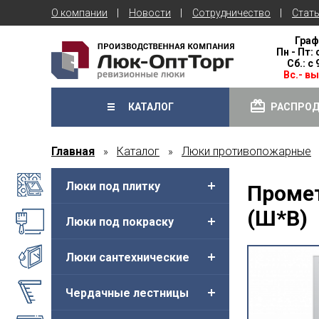
О компании
Новости
Сотрудничество
Стат
Граф
Пн - Пт: 
Сб.: с
Вс.- в
КАТАЛОГ
РАСПРО
Главная
Каталог
Люки противопожарные
»
»
Люки под плитку
Промет
(Ш*В)
Люки под покраску
Люки сантехнические
Чердачные лестницы