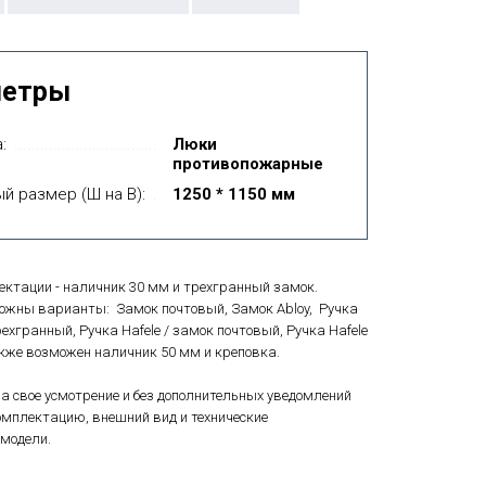
метры
:
Люки
противопожарные
й размер (Ш на В):
1250 * 1150 мм
ектации - наличник 30 мм и трехгранный замок.
можны варианты: Замок почтовый, Замок Abloy, Ручка
рехгранный, Ручка Hafele / замок почтовый, Ручка Hafele
Также возможен наличник 50 мм и креповка.
а свое усмотрение и без дополнительных уведомлений
мплектацию, внешний вид и технические
модели.