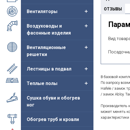
ОТЗЫВЫ
Вентиляторы
Пара
Воздуховоды и
фасонные изделия
Вид товара
Вентиляционные
Посадочны
решетки
Лестницы в подвал
В базовой компл
По запросу воз
Теплые полы
Hafele / замок т
/ замок Abloy. 
Сушка обуви и обогрев
ног
Производитель н
может менять ко
характеристики 
Обогрев труб и кровли