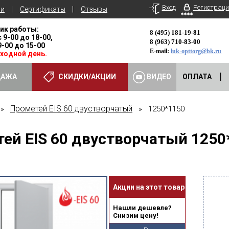
Вход
Регистраци
ьи
Сертификаты
Отзывы
ик работы:
8 (495) 181-19-81
с 9-00 до 18-00,
8 (963) 710-83-00
 9-00 до 15-00
E-mail:
luk-opttorg@bk.ru
ыходной день.
ДАЖА
СКИДКИ/АКЦИИ
ВИДЕО
ОПЛАТА
Прометей EIS 60 двустворчатый
»
» 1250*1150
ей EIS 60 двустворчатый 1250
Акции на этот товар
Нашли дешевле?
Снизим цену!