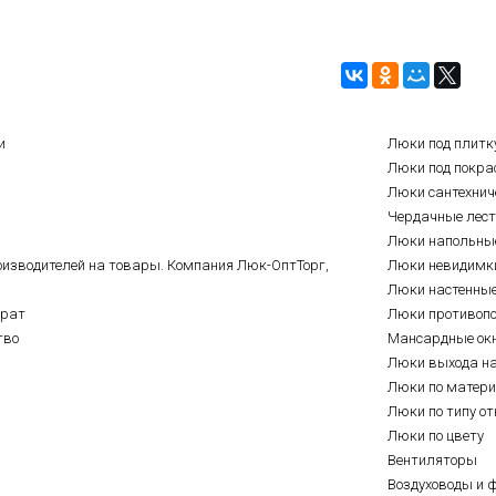
и
Люки под плитк
Люки под покра
Люки сантехнич
Чердачные лес
Люки напольны
оизводителей на товары. Компания Люк-ОптТорг,
Люки невидимк
Люки настенны
врат
Люки противоп
тво
Мансардные ок
Люки выхода н
Люки по матер
Люки по типу о
Люки по цвету
Вентиляторы
Воздуховоды и 