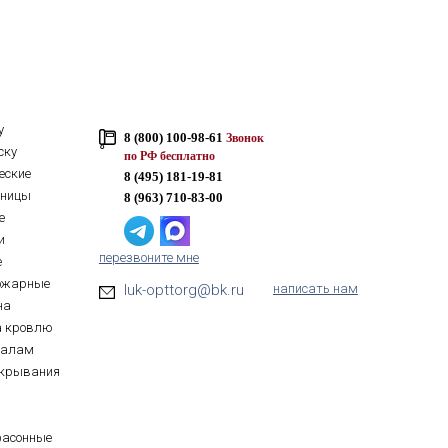
у
8 (800) 100-98-61
Звонок
ску
по РФ бесплатно
еские
8 (495) 181-19-81
тницы
8 (963) 710-83-00
е
и
перезвоните мне
е
ожарные
luk-opttorg@bk.ru
написать нам
на
а кровлю
иалам
ткрывания
фасонные