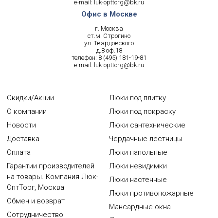
e-mail:
luk-opttorg@bk.ru
Офис в Москве
г. Москва
ст.м. Строгино
ул. Твардовского
д.8 оф.18
телефон:
8 (495) 181-19-81
e-mail:
luk-opttorg@bk.ru
Скидки/Акции
Люки под плитку
О компании
Люки под покраску
Новости
Люки сантехнические
Доставка
Чердачные лестницы
Оплата
Люки напольные
Гарантии производителей
Люки невидимки
на товары. Компания Люк-
Люки настенные
ОптТорг, Москва
Люки противопожарные
Обмен и возврат
Мансардные окна
Сотрудничество