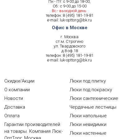
Пн - Пт: с 9-00 до 18-00,
Сб.: с 9-00 до 15-00
Вс.- выходной день.
телефон:
8 (495) 181-19-81
e-mail:
luk-opttorg@bk.ru
Офис в Москве
г. Москва
ст.м. Строгино
ул. Твардовского
д.8 оф.18
телефон:
8 (495) 181-19-81
e-mail:
luk-opttorg@bk.ru
Скидки/Акции
Люки под плитку
О компании
Люки под покраску
Новости
Люки сантехнические
Доставка
Чердачные лестницы
Оплата
Люки напольные
Гарантии производителей
Люки невидимки
на товары. Компания Люк-
Люки настенные
ОптТорг, Москва