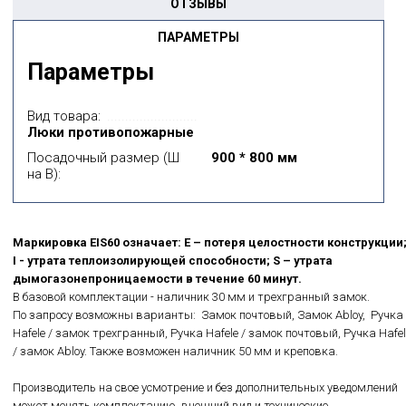
ОТЗЫВЫ
ПАРАМЕТРЫ
Параметры
Вид товара:
Люки противопожарные
Посадочный размер (Ш
900 * 800 мм
на В):
Маркировка EIS60 означает: E – потеря целостности конструкции
I - утрата теплоизолирующей способности; S – утрата
дымогазонепроницаемости в течение 60 минут.
В базовой комплектации - наличник 30 мм и трехгранный замок.
По запросу возможны варианты: Замок почтовый, Замок Abloy, Ручка
Hafele / замок трехгранный, Ручка Hafele / замок почтовый, Ручка Hafel
/ замок Abloy. Также возможен наличник 50 мм и креповка.
Производитель на свое усмотрение и без дополнительных уведомлений
может менять комплектацию, внешний вид и технические