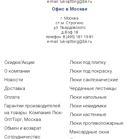
e-mail:
luk-opttorg@bk.ru
Офис в Москве
г. Москва
ст.м. Строгино
ул. Твардовского
д.8 оф.18
телефон:
8 (495) 181-19-81
e-mail:
luk-opttorg@bk.ru
Скидки/Акции
Люки под плитку
О компании
Люки под покраску
Новости
Люки сантехнические
Доставка
Чердачные лестницы
Оплата
Люки напольные
Гарантии производителей
Люки невидимки
на товары. Компания Люк-
Люки настенные
ОптТорг, Москва
Люки противопожарные
Обмен и возврат
Мансардные окна
Сотрудничество