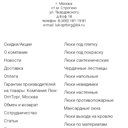
г. Москва
ст.м. Строгино
ул. Твардовского
д.8 оф.18
телефон:
8 (495) 181-19-81
e-mail:
luk-opttorg@bk.ru
Скидки/Акции
Люки под плитку
О компании
Люки под покраску
Новости
Люки сантехнические
Доставка
Чердачные лестницы
Оплата
Люки напольные
Гарантии производителей
Люки невидимки
на товары. Компания Люк-
Люки настенные
ОптТорг, Москва
Люки противопожарные
Обмен и возврат
Мансардные окна
Сотрудничество
Люки выхода на кровлю
Статьи
Люки по материалам