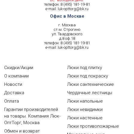
телефон:
8 (495) 181-19-81
e-mail:
luk-opttorg@bk.ru
Офис в Москве
г. Москва
ст.м. Строгино
ул. Твардовского
д.8 оф.18
телефон:
8 (495) 181-19-81
e-mail:
luk-opttorg@bk.ru
Скидки/Акции
Люки под плитку
О компании
Люки под покраску
Новости
Люки сантехнические
Доставка
Чердачные лестницы
Оплата
Люки напольные
Гарантии производителей
Люки невидимки
на товары. Компания Люк-
Люки настенные
ОптТорг, Москва
Люки противопожарные
Обмен и возврат