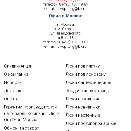
телефон:
8 (495) 181-19-81
e-mail:
luk-opttorg@bk.ru
Офис в Москве
г. Москва
ст.м. Строгино
ул. Твардовского
д.8 оф.18
телефон:
8 (495) 181-19-81
e-mail:
luk-opttorg@bk.ru
Скидки/Акции
Люки под плитку
О компании
Люки под покраску
Новости
Люки сантехнические
Доставка
Чердачные лестницы
Оплата
Люки напольные
Гарантии производителей
Люки невидимки
на товары. Компания Люк-
Люки настенные
ОптТорг, Москва
Люки противопожарные
Обмен и возврат