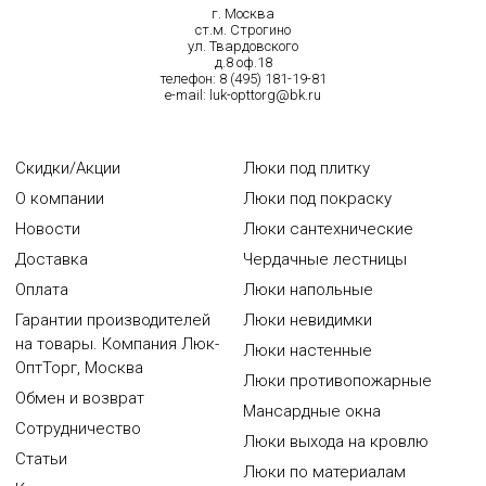
г. Москва
ст.м. Строгино
ул. Твардовского
д.8 оф.18
телефон:
8 (495) 181-19-81
e-mail:
luk-opttorg@bk.ru
Скидки/Акции
Люки под плитку
О компании
Люки под покраску
Новости
Люки сантехнические
Доставка
Чердачные лестницы
Оплата
Люки напольные
Гарантии производителей
Люки невидимки
на товары. Компания Люк-
Люки настенные
ОптТорг, Москва
Люки противопожарные
Обмен и возврат
Мансардные окна
Сотрудничество
Люки выхода на кровлю
Статьи
Люки по материалам