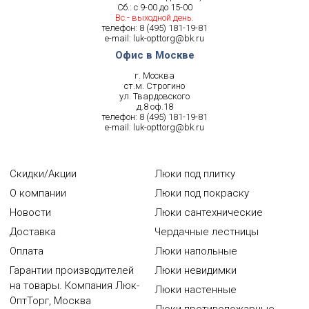
Сб.: с 9-00 до 15-00
Вс.- выходной день.
телефон:
8 (495) 181-19-81
e-mail:
luk-opttorg@bk.ru
Офис в Москве
г. Москва
ст.м. Строгино
ул. Твардовского
д.8 оф.18
телефон:
8 (495) 181-19-81
e-mail:
luk-opttorg@bk.ru
Скидки/Акции
Люки под плитку
О компании
Люки под покраску
Новости
Люки сантехнические
Доставка
Чердачные лестницы
Оплата
Люки напольные
Гарантии производителей
Люки невидимки
на товары. Компания Люк-
Люки настенные
ОптТорг, Москва