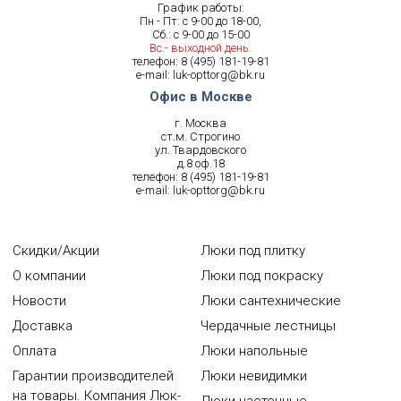
График работы:
Пн - Пт: с 9-00 до 18-00,
Сб.: с 9-00 до 15-00
Вс.- выходной день.
телефон:
8 (495) 181-19-81
e-mail:
luk-opttorg@bk.ru
Офис в Москве
г. Москва
ст.м. Строгино
ул. Твардовского
д.8 оф.18
телефон:
8 (495) 181-19-81
e-mail:
luk-opttorg@bk.ru
Скидки/Акции
Люки под плитку
О компании
Люки под покраску
Новости
Люки сантехнические
Доставка
Чердачные лестницы
Оплата
Люки напольные
Гарантии производителей
Люки невидимки
на товары. Компания Люк-