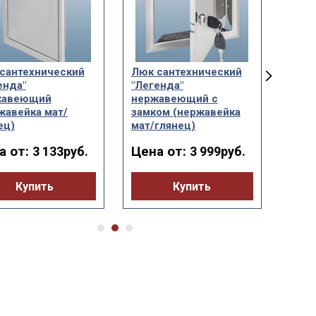
сантехнический
Люк сантехнический
Люк 
енда"
"Легенда"
"Лег
жавеющий
нержавеющий с
нерж
жавейка мат/
замком (нержавейка
ручк
ец)
мат/глянец)
мат/
а от:
Цена от:
Цен
3 133руб.
3 999руб.
Купить
Купить