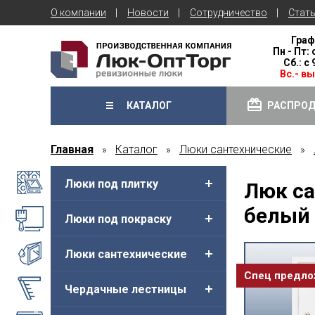
О компании
Новости
Сотрудничество
Стат
Граф
Пн - Пт: 
Сб.: с
Вс.- в
КАТАЛОГ
РАСПРО
Главная
Каталог
Люки сантехнические
»
»
»
Люки под плитку
Люк са
белый 
Люки под покраску
Люки сантехнические
Спец предл
Чердачные лестницы