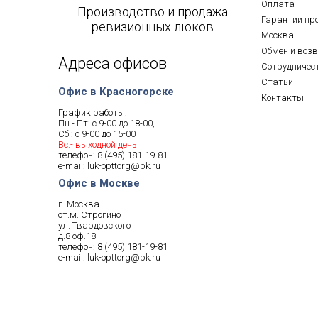
Оплата
Производство и продажа
Гарантии пр
ревизионных люков
Москва
Обмен и воз
Адреса офисов
Сотрудничес
Статьи
Офис в Красногорске
Контакты
График работы:
Пн - Пт: с 9-00 до 18-00,
Сб.: с 9-00 до 15-00
Вс.- выходной день.
телефон:
8 (495) 181-19-81
e-mail:
luk-opttorg@bk.ru
Офис в Москве
г. Москва
ст.м. Строгино
ул. Твардовского
д.8 оф.18
телефон:
8 (495) 181-19-81
e-mail:
luk-opttorg@bk.ru