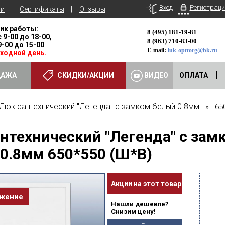
Вход
Регистраци
ьи
Сертификаты
Отзывы
ик работы:
8 (495) 181-19-81
с 9-00 до 18-00,
8 (963) 710-83-00
 9-00 до 15-00
E-mail:
luk-opttorg@bk.ru
ыходной день.
ДАЖА
СКИДКИ/АКЦИИ
ВИДЕО
ОПЛАТА
Люк сантехнический "Легенда" с замком белый 0.8мм
» 650
нтехнический "Легенда" с зам
0.8мм 650*550 (Ш*В)
Акции на этот товар
ожение
Нашли дешевле?
Снизим цену!