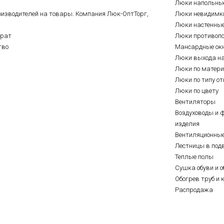
Люки напольны
оизводителей на товары. Компания Люк-ОптТорг,
Люки невидимк
Люки настенны
врат
Люки противоп
тво
Мансардные ок
Люки выхода н
Люки по матер
Люки по типу о
Люки по цвету
Вентиляторы
Воздуховоды и 
изделия
Вентиляционны
Лестницы в под
Теплые полы
Сушка обуви и о
Обогрев труб и 
Распродажа