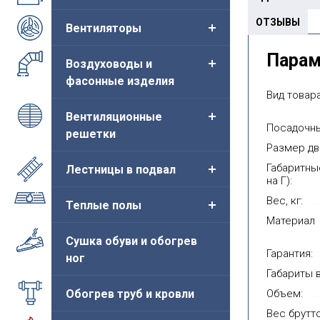
ОТЗЫВЫ
Вентиляторы
Пара
Воздуховоды и
 сантехнический
Люк сантехнический
Люк 
фасонные изделия
енда"
"Легенда" на магните
"Лег
Вид товара
жавеющий с
белый 0.8мм
белы
кой (нержавейка
Вентиляционные
Цена от:
Цен
334руб.
глянец)
Посадочны
решетки
Размер дв
а от:
3 395руб.
Купить
Габаритны
Лестницы в подвал
на Г):
Купить
Вес, кг:
Теплые полы
Материал
Сушка обуви и обогрев
Гарантия:
ног
Габариты в
Обогрев труб и кровли
Объем:
Вес брутто