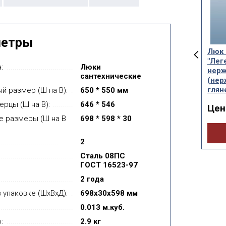
метры
сантехнический
Люк сантехнический
Люк 
енда" нажимной
на магните "Легенда"
"Лег
:
Люки
й 0.8мм
(цветной) 0.8мм
нер
сантехнические
(нер
а от:
Цена от:
674руб.
899руб.
глян
й размер (Ш на В):
650 * 550 мм
ерцы (Ш на В):
646 * 546
Цен
Купить
Купить
е размеры (Ш на В
698 * 598 * 30
2
Сталь 08ПС
ГОСТ 16523-97
2 года
 упаковке (ШхВхД):
698x30x598 мм
0.013 м.куб.
:
2.9 кг