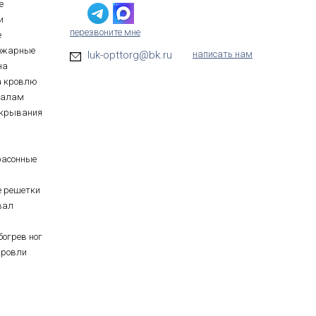
е
и
перезвоните мне
е
ожарные
luk-opttorg@bk.ru
написать нам
на
а кровлю
иалам
ткрывания
фасонные
е решетки
вал
богрев ног
кровли