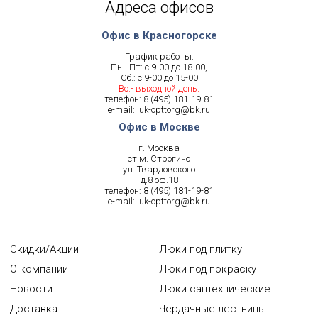
Адреса офисов
Офис в Красногорске
График работы:
Пн - Пт: с 9-00 до 18-00,
Сб.: с 9-00 до 15-00
Вс.- выходной день.
телефон:
8 (495) 181-19-81
e-mail:
luk-opttorg@bk.ru
Офис в Москве
г. Москва
ст.м. Строгино
ул. Твардовского
д.8 оф.18
телефон:
8 (495) 181-19-81
e-mail:
luk-opttorg@bk.ru
Скидки/Акции
Люки под плитку
О компании
Люки под покраску
Новости
Люки сантехнические
Доставка
Чердачные лестницы