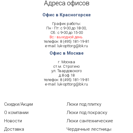
Адреса офисов
Офис в Красногорске
График работы:
Пн - Пт: с 9-00 до 18-00,
Сб.: с 9-00 до 15-00
Вс.- выходной день.
телефон:
8 (495) 181-19-81
e-mail:
luk-opttorg@bk.ru
Офис в Москве
г. Москва
ст.м. Строгино
ул. Твардовского
д.8 оф.18
телефон:
8 (495) 181-19-81
e-mail:
luk-opttorg@bk.ru
Скидки/Акции
Люки под плитку
О компании
Люки под покраску
Новости
Люки сантехнические
Доставка
Чердачные лестницы