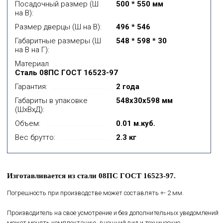
Посадочный размер (Ш
500 * 550 мм
на В):
Размер дверцы (Ш на В):
496 * 546
Габаритные размеры (Ш
548 * 598 * 30
на В на Г):
Материал
Сталь 08ПС ГОСТ 16523-97
Гарантия:
2 года
Габариты в упаковке
548x30x598 мм
(ШхВхД):
Объем:
0.01 м.куб.
Вес брутто:
2.3 кг
Изготавливается из стали 08ПС ГОСТ 16523-97.
Погрешность при производстве может составлять +- 2 мм.
Производитель на свое усмотрение и без дополнительных уведомлений
может менять комплектацию, внешний вид и технические