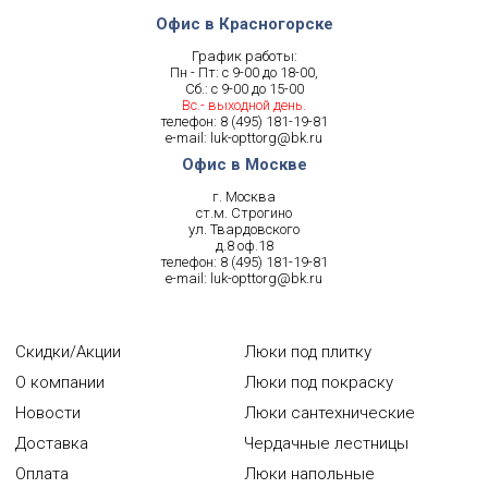
Офис в Красногорске
График работы:
Пн - Пт: с 9-00 до 18-00,
Сб.: с 9-00 до 15-00
Вс.- выходной день.
телефон:
8 (495) 181-19-81
e-mail:
luk-opttorg@bk.ru
Офис в Москве
г. Москва
ст.м. Строгино
ул. Твардовского
д.8 оф.18
телефон:
8 (495) 181-19-81
e-mail:
luk-opttorg@bk.ru
Скидки/Акции
Люки под плитку
О компании
Люки под покраску
Новости
Люки сантехнические
Доставка
Чердачные лестницы
Оплата
Люки напольные