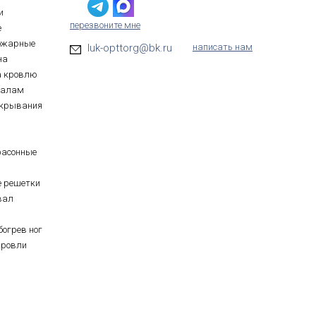
и
перезвоните мне
е
ожарные
luk-opttorg@bk.ru
написать нам
на
а кровлю
иалам
ткрывания
фасонные
е решетки
вал
богрев ног
кровли