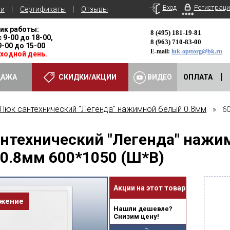
Вход
Регистраци
ьи
Сертификаты
Отзывы
ик работы:
8 (495) 181-19-81
с 9-00 до 18-00,
8 (963) 710-83-00
 9-00 до 15-00
E-mail:
luk-opttorg@bk.ru
ыходной день.
ДАЖА
СКИДКИ/АКЦИИ
ВИДЕО
ОПЛАТА
Люк сантехнический "Легенда" нажимной белый 0.8мм
» 60
нтехнический "Легенда" нажи
0.8мм 600*1050 (Ш*В)
Акции на этот товар
ожение
Нашли дешевле?
Снизим цену!