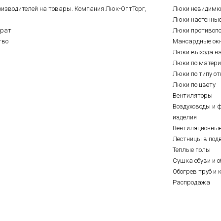
оизводителей на товары. Компания Люк-ОптТорг,
Люки невидимк
Люки настенны
врат
Люки противоп
тво
Мансардные ок
Люки выхода н
Люки по матер
Люки по типу о
Люки по цвету
Вентиляторы
Воздуховоды и 
изделия
Вентиляционны
Лестницы в под
Теплые полы
Сушка обуви и о
Обогрев труб и 
Распродажа