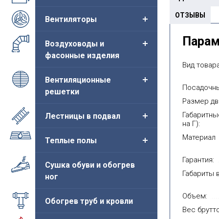
ОТЗЫВЫ
Вентиляторы
 сантехнический
Люк сантехнический
Люк 
Пара
Воздуховоды и
енда"
"Легенда"
"Лег
фасонные изделия
жавеющий
нержавеющий с
нер
Вид товара
жавейка мат/
замком (нержавейка
ручк
ец)
мат/глянец)
мат/
Вентиляционные
Посадочны
а от:
решетки
Цена от:
Цен
3 133руб.
3 999руб.
Размер дв
Габаритны
Лестницы в подвал
Купить
Купить
на Г):
Материал
Теплые полы
Гарантия:
Сушка обуви и обогрев
Габариты в
ног
Объем:
Обогрев труб и кровли
Вес брутто