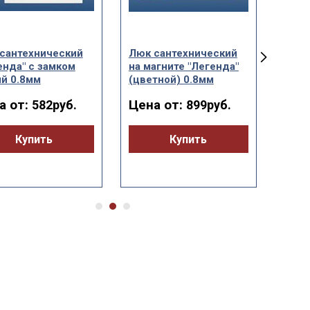
сантехнический
Люк сантехнический
Люк 
енда" с замком
на магните "Легенда"
"Лег
й 0.8мм
(цветной) 0.8мм
нер
(нер
а от:
Цена от:
582руб.
899руб.
глян
Цен
Купить
Купить