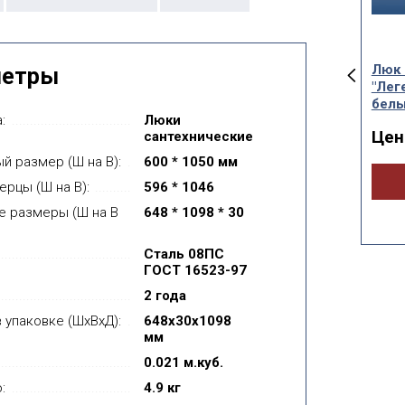
сантехнический
Люк сантехнический
Люк 
метры
енда"
"Легенда" на магните
"Лег
жавеющий с
белый 0.8мм
белы
:
Люки
ой (нержавейка
Цена от:
Цен
334руб.
сантехнические
глянец)
й размер (Ш на В):
600 * 1050 мм
а от:
3 395руб.
Купить
ерцы (Ш на В):
596 * 1046
е размеры (Ш на В
648 * 1098 * 30
Купить
Сталь 08ПС
ГОСТ 16523-97
2 года
 упаковке (ШхВхД):
648x30x1098
мм
0.021 м.куб.
:
4.9 кг