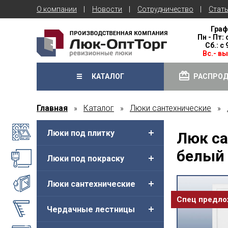
О компании
Новости
Сотрудничество
Стат
Граф
Пн - Пт: 
Сб.: с
Вс.- в
КАТАЛОГ
РАСПРО
Главная
Каталог
Люки сантехнические
»
»
»
Люки под плитку
Люк са
белый 
Люки под покраску
Люки сантехнические
Спец предл
Чердачные лестницы