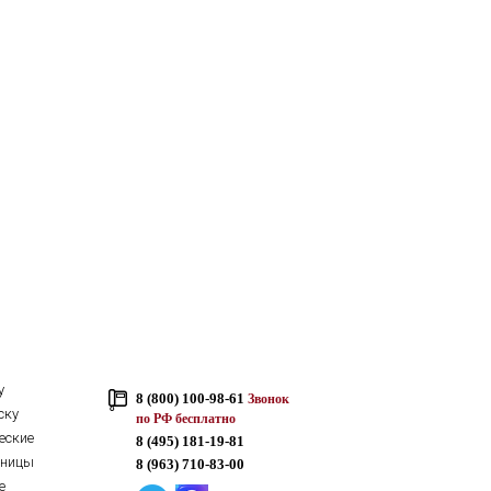
у
8 (800) 100-98-61
Звонок
ску
по РФ бесплатно
еские
8 (495) 181-19-81
тницы
8 (963) 710-83-00
е