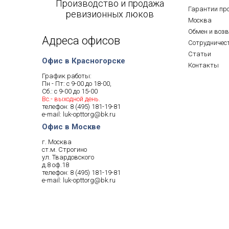
Производство и продажа
Гарантии пр
ревизионных люков
Москва
Обмен и воз
Адреса офисов
Сотрудничес
Статьи
Офис в Красногорске
Контакты
График работы:
Пн - Пт: с 9-00 до 18-00,
Сб.: с 9-00 до 15-00
Вс.- выходной день.
телефон:
8 (495) 181-19-81
e-mail:
luk-opttorg@bk.ru
Офис в Москве
г. Москва
ст.м. Строгино
ул. Твардовского
д.8 оф.18
телефон:
8 (495) 181-19-81
e-mail:
luk-opttorg@bk.ru