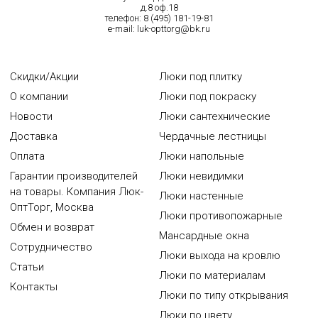
д.8 оф.18
телефон:
8 (495) 181-19-81
e-mail:
luk-opttorg@bk.ru
Скидки/Акции
Люки под плитку
О компании
Люки под покраску
Новости
Люки сантехнические
Доставка
Чердачные лестницы
Оплата
Люки напольные
Гарантии производителей
Люки невидимки
на товары. Компания Люк-
Люки настенные
ОптТорг, Москва
Люки противопожарные
Обмен и возврат
Мансардные окна
Сотрудничество
Люки выхода на кровлю
Статьи
Люки по материалам
Контакты
Люки по типу открывания
Люки по цвету