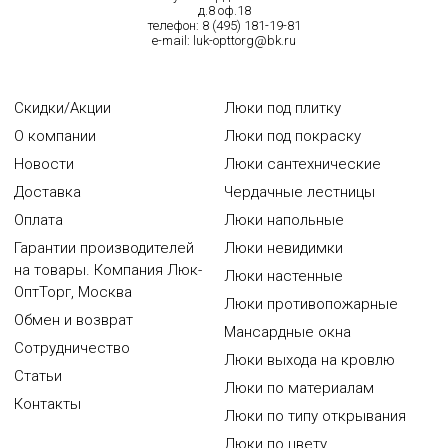
д.8 оф.18
телефон:
8 (495) 181-19-81
e-mail:
luk-opttorg@bk.ru
Скидки/Акции
Люки под плитку
О компании
Люки под покраску
Новости
Люки сантехнические
Доставка
Чердачные лестницы
Оплата
Люки напольные
Гарантии производителей
Люки невидимки
на товары. Компания Люк-
Люки настенные
ОптТорг, Москва
Люки противопожарные
Обмен и возврат
Мансардные окна
Сотрудничество
Люки выхода на кровлю
Статьи
Люки по материалам
Контакты
Люки по типу открывания
Люки по цвету